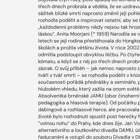
třech dnech probrala a věděla, že se uzdravuje
zážitek blízké smrti naprosto změnil její pohl
rozhodla podělit a inspirovat ostatní, aby se
„každodenní problémy nikdy nejsou tak hroz
láskou“. Anita Moorjani (* 1959) Narodila se
letech se její rodina přestěhovala do Hongko
školách a prožila většinu života. V roce 2002
odmítla podstoupit obvyklou léčbu. Po čtyře
kómatu, a když se z něj po třech dnech probrala
zázrak. O svůj příběh – jak nemoc naprosto zm
tváří v tvář smrti – se rozhodla podělit v kni
současnosti pořádá přednášky a semináře, p
hlubokém vhledu, který zažila na onom světě
Absolventka brněnské JAMU (obor činoherní
pedagogika a hlasová terapie). Od počátku p
dabingové a rozhlasové herce, ale pracovala
životě bylo rozhodnutí opustit post herečky 
“volnou nohu“ do Prahy, kde dnes žije. Jan V
alternativního a loutkového divadla DAMU, úč
řaducenění a vstupil do souboru Divadla v D