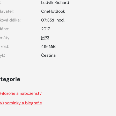
:
Ludvík Richard
avatel:
OneHotBook
ková délka:
07:35:11 hod.
dáno:
2017
máty:
MP3
ikost:
419 MiB
yk:
Čeština
tegorie
Filozofie a náboženství
Vzpomínky a biografie