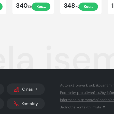
340
348
t
Koupit
Koupit
Kč
Kč
la jsem
Autorská práva k publikovaným 
O nás
Podmínky pro užívání služby info
Informace o zpracování osobníc
Kontakty
Jednotná kontaktní místa