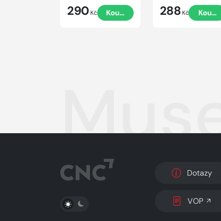
290
288
Koupit
Koupi
Kč
Kč
Muse
Dotazy
PŘEPNOUT SVĚTLÝ/TMAVÝ REŽIM
VOP