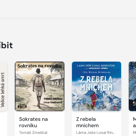
íbit
Přehrát
Přehrát
P
ukázku
ukázku
u
Sokrates na
Z rebela
M
rovníku
mnichem
a
n
Tomáš Zmeškal
Láma Ješe Losal Rinpočhe
M