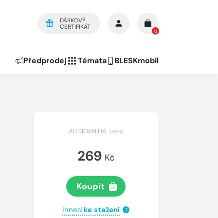
DÁRKOVÝ
CERTIFIKÁT
0
Předprodej
Témata
BLESKmobil
AUDIOKNIHA
(
MP3
)
269
Kč
Koupit
Ihned
ke stažení
?