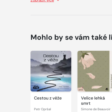
Zobrazit více
Mohlo by se vám také l
Přehrát
Přehrát
ukázku
ukázku
Cestou z věže
Velice lehká
smrt
Petr Opršal
Simone de Beauvoir