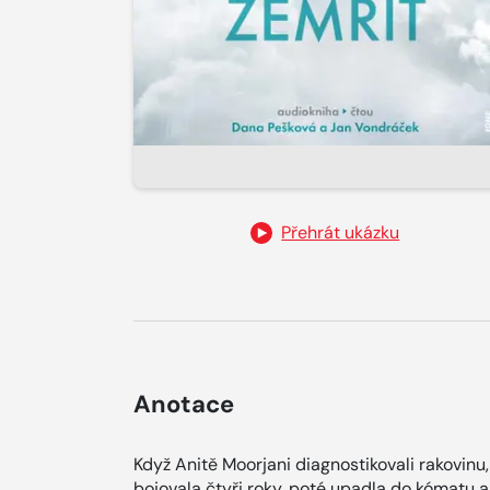
Přehrát ukázku
Anotace
Když Anitě Moorjani diagnostikovali rakovinu
bojovala čtyři roky, poté upadla do kómatu a 