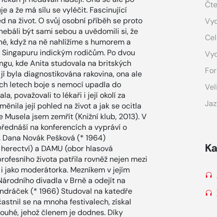
Čte
 a že má sílu se vyléčit. Fascinující
ed na život. O svůj osobní příběh se proto
Vyd
 nebáli být sami sebou a uvědomili si, že
Cel
né, když na ně nahlížíme s humorem a
 v Singapuru indickým rodičům. Po dvou
Vy
ngu, kde Anita studovala na britských
For
 jí byla diagnostikována rakovina, ona ale
ch letech boje s nemocí upadla do
Vel
, považovali to lékaři i její okolí za
Jaz
ěnila její pohled na život a jak se ocitla
ze Musela jsem zemřít (Knižní klub, 2013). V
řednáší na konferencích a vypráví o
. Dana Novák Pešková (* 1964)
Ka
 herectví) a DAMU (obor hlasová
rofesního života patřila rovněž nejen mezi
 i jako moderátorka. Mezníkem v jejím
Národního divadla v Brně a odejít na
ondráček (* 1966) Studoval na katedře
astnil se na mnoha festivalech, získal
louhé, jehož členem je dodnes. Díky