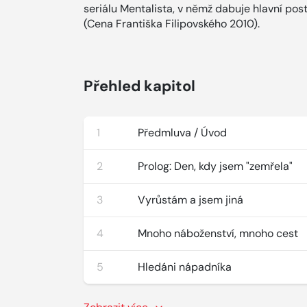
seriálu Mentalista, v němž dabuje hlavní post
(Cena Františka Filipovského 2010).
Přehled kapitol
1
Předmluva / Úvod
2
Prolog: Den, kdy jsem "zemřela"
3
Vyrůstám a jsem jiná
4
Mnoho náboženství, mnoho cest
5
Hledáni nápadníka