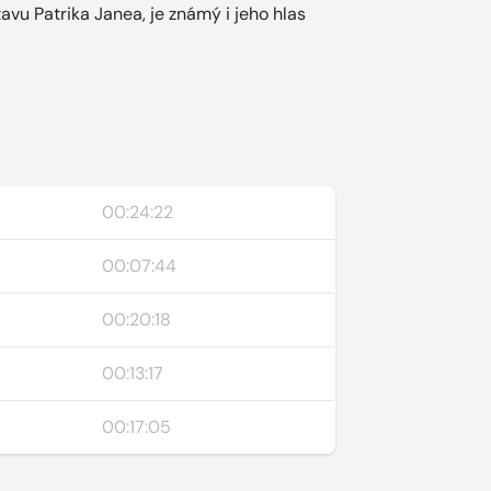
avu Patrika Janea, je známý i jeho hlas
00:24:22
00:07:44
00:20:18
00:13:17
00:17:05