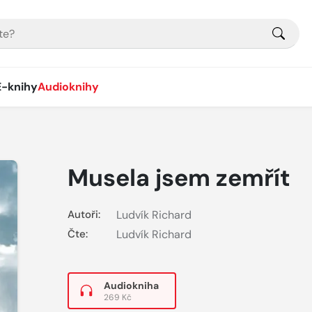
E-knihy
Audioknihy
Musela jsem zemřít
Autoři:
Ludvík Richard
Čte:
Ludvík Richard
Audiokniha
269 Kč