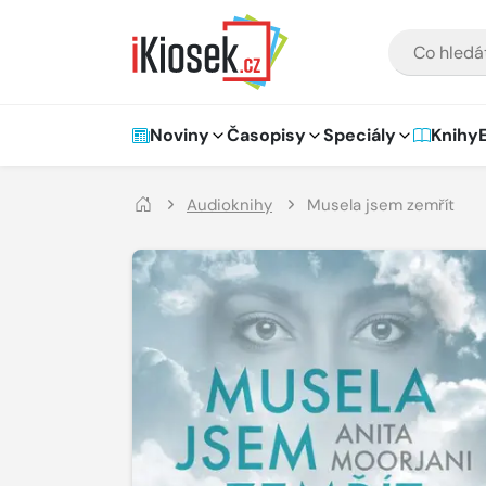
Přejít na hlavní obsah
VYHLEDÁVÁNÍ
Hlavní navigace
Noviny
Časopisy
Speciály
Knihy
Audioknihy
Musela jsem zemřít