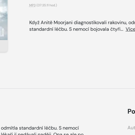
MP3
(07:35:11 hod.)
Když Anitě Moorjani diagnostikovali rakovinu, od
standardní léčbu. S nemocí bojovala čtyři...
Víc
Po
Aut
, odmítla standardní léčbu. S nemocí
lékaři jí nedávali naději. Ona se ale po