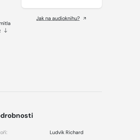
Jak na audioknihu?
mítla
e
drobnosti
oři:
Ludvík Richard