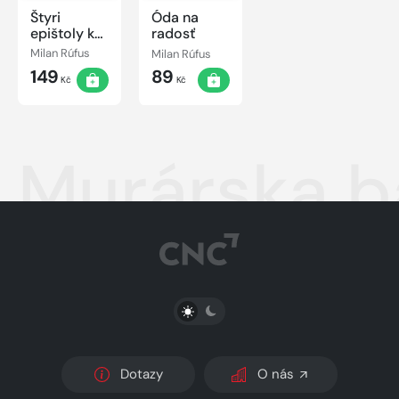
Štyri
Óda na
epištoly k
radosť
ľuďom
Milan Rúfus
Milan Rúfus
149
89
Kč
Kč
Murárska b
PŘEPNOUT SVĚTLÝ/TMAVÝ REŽIM
Dotazy
O nás