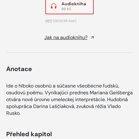
Audiokniha
89 Kč
MP3
(00:22:48 hod.)
Jak na audioknihu?
Anotace
Ide o hlboko osobnú a súčasne všeobecne ľudskú,
osudovú poému. Vynikajúci prednes Mariana Geišberga
otvára nové úrovne umeleckej interpretácie. Hudobná
spolupráca Darina Laščiaková, zvuková réžia Vlado
Rusko.
Přehled kapitol