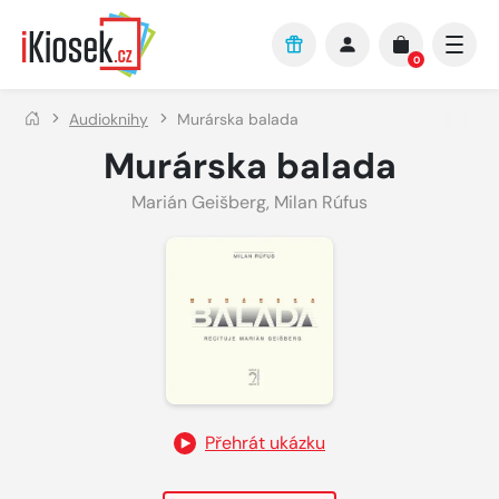
Přejít na hlavní obsah
0
Audioknihy
Murárska balada
Murárska balada
Marián Geišberg
,
Milan Rúfus
Přehrát ukázku