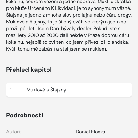
kokainu, českém vězení a jedné nápravě. Mukl je zkratka
pro Muže Určeného K Likvidaci, je to synonymum vězně.
Šlajsna je jedno z mnoha slov pro lajnu nebo čáru drogy.
Muklové a šlajsny, to je šílený svět, ve kterým jsem se
prožil pár let. Jsem Dan, bývalý dealer. Pokud jste si
mezi léty 2010 až 2020 dali někde v Praze dobrou čáru
kokainu, nejspíš to byl ten, co jsem přivezl z Holandska.
Kvůli tomu mě zabásli a stal jsem se muklem.
Přehled kapitol
1
Muklové a Šlajsny
Podrobnosti
Autoři:
Daniel Flasza