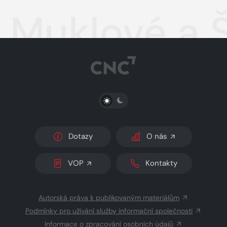
Muklové a Š
PŘEPNOUT SVĚTLÝ/TMAVÝ REŽIM
Dotazy
O nás
VOP
Kontakty
Autorská práva k publikovaným materiálům
Podmínky pro užívání služby informační společnosti
Informace o zpracování osobních údajů