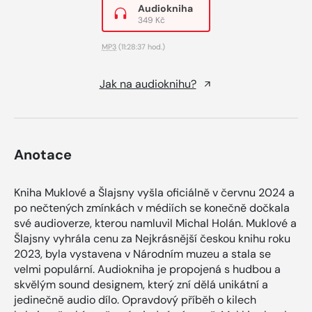
Audiokniha
349 Kč
MP3
(11:28:37 hod.)
Jak na audioknihu?
Anotace
Kniha Muklové a Šlajsny vyšla oficiálně v červnu 2024 a
po nečtených zmínkách v médiích se konečně dočkala
své audioverze, kterou namluvil Michal Holán. Muklové a
Šlajsny vyhrála cenu za Nejkrásnější českou knihu roku
2023, byla vystavena v Národním muzeu a stala se
velmi populární. Audiokniha je propojená s hudbou a
skvělým sound designem, který zní dělá unikátní a
jedinečně audio dílo. Opravdový příběh o kilech