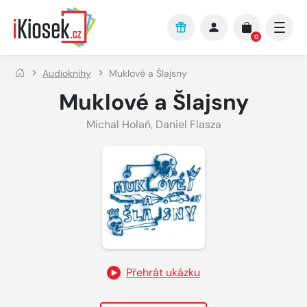
Přejít na hlavní obsah
0
Audioknihy
Muklové a Šlajsny
Muklové a Šlajsny
Michal Holaň
,
Daniel Flasza
Přehrát ukázku