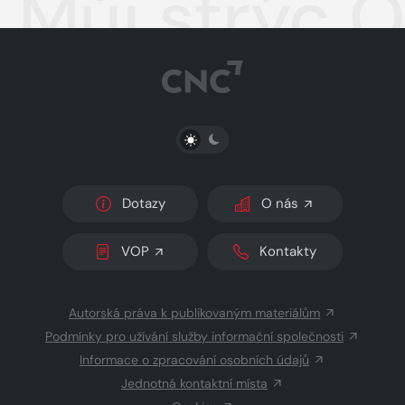
Můj strýc 
PŘEPNOUT SVĚTLÝ/TMAVÝ REŽIM
Dotazy
O nás
VOP
Kontakty
Autorská práva k publikovaným materiálům
Podmínky pro užívání služby informační společnosti
Informace o zpracování osobních údajů
Jednotná kontaktní místa