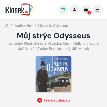
Přejít na hlavní obsah
0
Audioknihy
Můj strýc Odysseus
Můj strýc Odysseus
Jaroslav Plesl
,
Simona Vrbická
,
Kamil Halblich
,
Lucie
Juřičková
,
Václav Postránecký
,
Jiří Marek
Přehrát ukázku