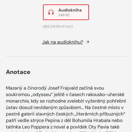
Audiokniha
249 Kč
MP3
(06:06:42 hod.)
Jak na audioknihu?
Anotace
Mazaný a činorodý Josef Frajvald začíná svou
soukromou „odysseu“ ještě v časech rakousko-uherské
monarchie, kdy se rozhodne zvelebit vyženěný pohřební
ústav dosud nevídaným způsobem… Na čestné místo v
pestré galerii slavných českých „literárních příbuzných“
patří vedle strýce Pepina z děl Bohumila Hrabala nebo
tatínka Leo Poppera z novel a povídek Oty Pavla také