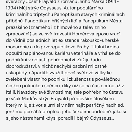
svérázný Josef Frajvald z románu Jiřího Marka (1914-
1994) Můj strýc Odysseus. Autor populárního
kriminálního triptychu Panoptikum starých kriminálních
příběhů, Panoptikum hříšných lidí a Panoptikum Města
pražského (známého i z filmového a televizního
zpracování) se ve své travestii Homérova eposu vrací
do Vídně posledních let existence rakousko-uherské
monarchie a do prvorepublikové Prahy. Titulní hrdina
opouští naplánovanou kariéru veterináře a vrhá se do
podnikání v oblasti pohřebnictví. Zažije řadu
dobrodružství, v nichž nechybí osobní milostné
eskapády, nápadité využití první světové války ke
zvelebení vlastního podniku i zkušenost s poválečnou
českou politickou scénou, díky níž se na čas ocitne až v
Itálii. Navzdory své živnosti majitele pohřebního ústavu
je však Markův strýc Frajvald především člověkem,
který miluje život a umí si v něm najít patřičný nadhled,
jenž mu pomáhá proplout jeho úskalími podobně, jako si
s jeho nástrahami kdysi poradil i bájný Odysseus...