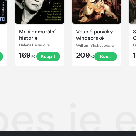
Malá nemorální
Veselé paničky
S
historie
windsorské
C
Helena Benešová
William Shakespeare
G
169
209
Koupit
Koupit
Kč
Kč
pes je 