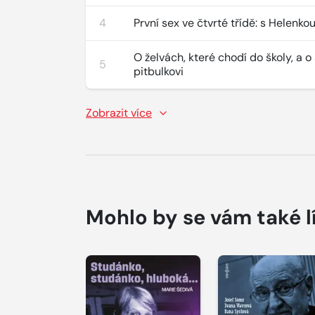
4
První sex ve čtvrté třídě: s Helenko
O želvách, které chodí do školy, a 
5
pitbulkovi
Zobrazit více
Mohlo by se vám také l
Přehrát
Přehrát
ukázku
ukázku