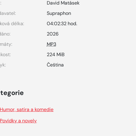
:
David Matásek
avatel:
Supraphon
ková délka:
04:02:32 hod.
dáno:
2026
máty:
MP3
ikost:
224 MiB
yk:
Čeština
tegorie
Humor, satira a komedie
Povídky a novely