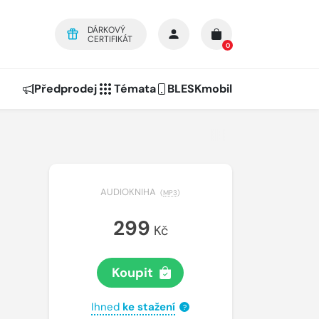
DÁRKOVÝ
CERTIFIKÁT
0
Předprodej
Témata
BLESKmobil
AUDIOKNIHA
(
MP3
)
299
Kč
Koupit
Ihned
ke stažení
?