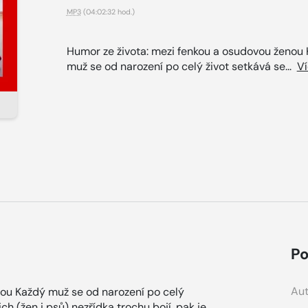
MP3
(04:02:32 hod.)
Humor ze života: mezi fenkou a osudovou ženou
muž se od narození po celý život setkává se...
V
Po
Aut
nou Každý muž se od narození po celý
ich (žen i psů) nezřídka trochu bojí, pak je