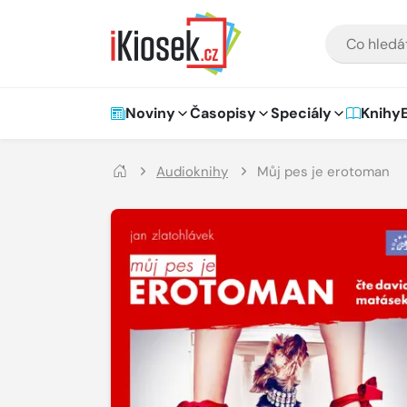
Přejít na hlavní obsah
VYHLEDÁVÁNÍ
Hlavní navigace
Noviny
Časopisy
Speciály
Knihy
Audioknihy
Můj pes je erotoman