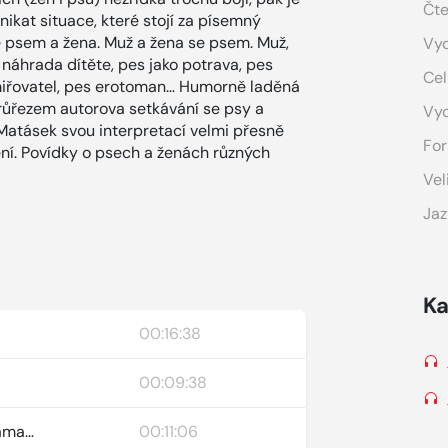
Čte
nikat situace, které stojí za písemný
se psem a žena. Muž a žena se psem. Muž,
Vyd
o náhrada dítěte, pes jako potrava, pes
Cel
smiřovatel, pes erotoman… Humorně laděná
růřezem autorova setkávání se psy a
Vy
Matásek svou interpretací velmi přesně
For
ní. Povídky o psech a ženách různých
Vel
Jaz
Ka
00:16:38
00:09:38
hama…
00:11:06