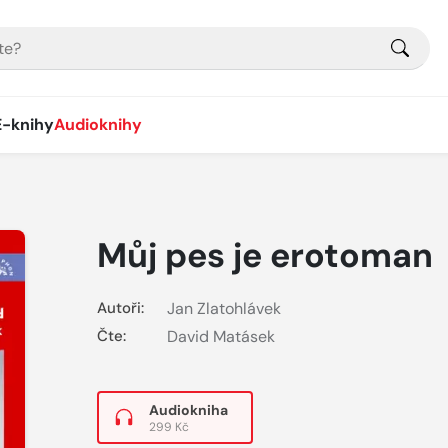
E-knihy
Audioknihy
Můj pes je erotoman
Autoři:
Jan Zlatohlávek
Čte:
David Matásek
Audiokniha
299 Kč