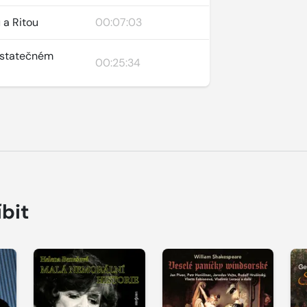
u a Ritou
00:07:03
o statečném
00:25:34
íbit
Přehrát
Přehrát
P
ukázku
ukázku
u