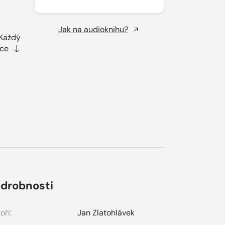
Jak na audioknihu?
 Každý
íce
drobnosti
oři:
Jan Zlatohlávek