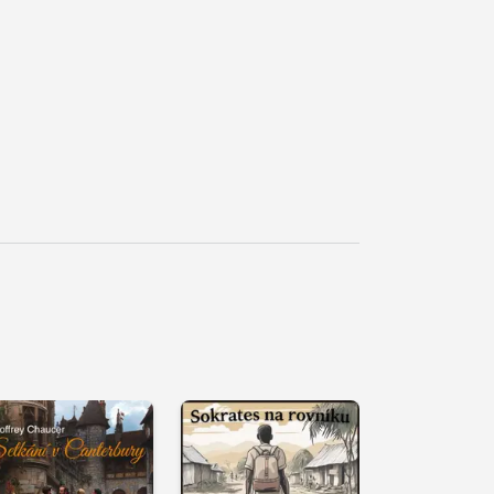
řehrát
kázku