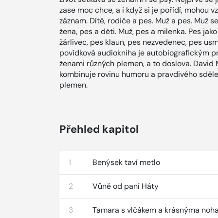
zase moc chce, a i když si je pořídí, mohou vz
záznam. Dítě, rodiče a pes. Muž a pes. Muž 
žena, pes a děti. Muž, pes a milenka. Pes jak
žárlivec, pes klaun, pes nezvedenec, pes u
povídková audiokniha je autobiografickým p
ženami různých plemen, a to doslova. David 
kombinuje rovinu humoru a pravdivého sděle
plemen.
Přehled kapitol
1
Benýsek taví metlo
2
Vůně od paní Háty
3
Tamara s vlčákem a krásnýma no