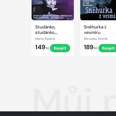
Studánko,
Sněhurka z
studánko,
vesmíru
hluboká...
Marie Šedivá
Miroslav Stoniš
149
189
Koupit
Koupit
Kč
Kč
Můj 