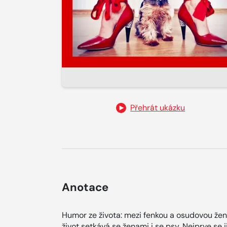
Přehrát ukázku
Anotace
Humor ze života: mezi fenkou a osudovou že
život setkává se ženami i se psy. Nejprve se j