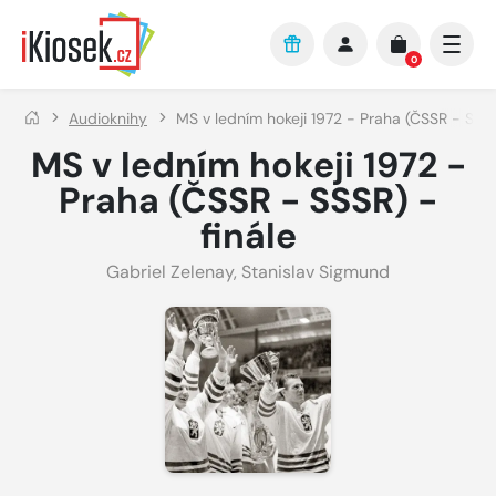
Přejít na hlavní obsah
0
Audioknihy
MS v ledním hokeji 1972 - Praha (ČSSR - SSSR
MS v ledním hokeji 1972 -
Praha (ČSSR - SSSR) -
finále
Gabriel Zelenay
,
Stanislav Sigmund