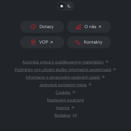
PŘEPNOUT SVĚTLÝ/TMAVÝ REŽIM
Dotazy
O nás
VOP
Kontakty
Autorská práva k publikovaným materiálům
Podmínky pro užívání služby informační společnosti
Informace o zpracování osobních údajů
Jednotná kontaktní místa
Cookies
Nastavení soukromí
Inzerce
Redakce