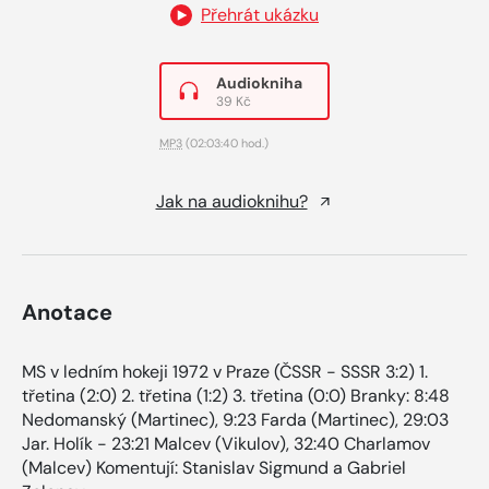
Přehrát ukázku
Audiokniha
39 Kč
MP3
(02:03:40 hod.)
Jak na audioknihu?
Anotace
MS v ledním hokeji 1972 v Praze (ČSSR - SSSR 3:2) 1.
třetina (2:0) 2. třetina (1:2) 3. třetina (0:0) Branky: 8:48
Nedomanský (Martinec), 9:23 Farda (Martinec), 29:03
Jar. Holík - 23:21 Malcev (Vikulov), 32:40 Charlamov
(Malcev) Komentují: Stanislav Sigmund a Gabriel