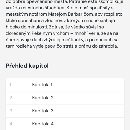
do dobre opevneného mesta. Pátranie ešte skomplikuje
vražda miestneho šľachtica. Stein musí spojiť sily s
mestským notárom Matejom Barbaričom, aby rozplietol
klbko sprisahaní a zločinov, z ktorých mnohé siahajú
hlboko do minulosti. Zdá sa, že všetko súvisí so
zlorečeným Pekelným vrchom – mnohí veria, že sa na
ňom zjavuje duch zhýralej meštianky, a po nociach sa
tam rozlieha vytie psov, čo strážia bránu do záhrobia.
Přehled kapitol
1
Kapitola 1
2
Kapitola 2
3
Kapitola 3
4
Kapitola 4