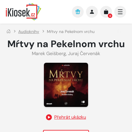
Přejít na hlavní obsah
0
Audioknihy
Mŕtvy na Pekelnom vrchu
Mŕtvy na Pekelnom vrchu
Marek Geišberg
,
Juraj Červenák
Přehrát ukázku