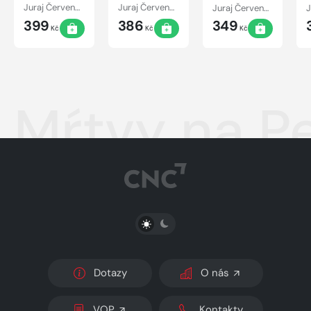
Juraj Červenák
Juraj Červenák
Juraj Červenák
399
386
349
Kč
Kč
Kč
Mŕtvy na P
PŘEPNOUT SVĚTLÝ/TMAVÝ REŽIM
Dotazy
O nás
VOP
Kontakty