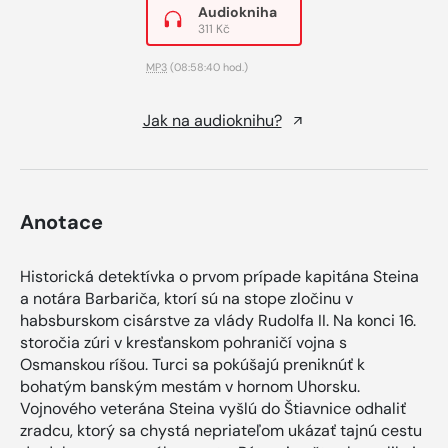
Audiokniha
311 Kč
MP3
(08:58:40 hod.)
Jak na audioknihu?
Anotace
Historická detektívka o prvom prípade kapitána Steina
a notára Barbariča, ktorí sú na stope zločinu v
habsburskom cisárstve za vlády Rudolfa II. Na konci 16.
storočia zúri v kresťanskom pohraničí vojna s
Osmanskou ríšou. Turci sa pokúšajú preniknúť k
bohatým banským mestám v hornom Uhorsku.
Vojnového veterána Steina vyšlú do Štiavnice odhaliť
zradcu, ktorý sa chystá nepriateľom ukázať tajnú cestu