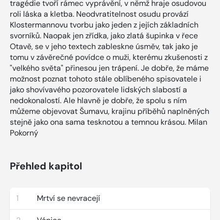
tragédie tvoří rámec vyprávění, v němž hraje osudovou
roli láska a kletba. Neodvratitelnost osudu provází
Klostermannovu tvorbu jako jeden z jejích základních
svorníků. Naopak jen zřídka, jako zlatá šupinka v řece
Otavě, se v jeho textech zableskne úsměv, tak jako je
tomu v závěrečné povídce o muži, kterému zkušenosti z
"velkého světa" přinesou jen trápení. Je dobře, že máme
možnost poznat tohoto stále oblíbeného spisovatele i
jako shovívavého pozorovatele lidských slabostí a
nedokonalostí. Ale hlavně je dobře, že spolu s ním
můžeme objevovat Šumavu, krajinu příběhů naplněných
stejně jako ona sama tesknotou a temnou krásou. Milan
Pokorný
Přehled kapitol
1
Mrtví se nevracejí