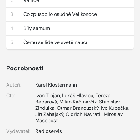
2
Vánice
3
Co způsobilo osudné Velikonoce
4
Bílý samum
5
Čemu se lidé ve světě naučí
Podrobnosti
Autoři:
Karel Klostermann
Čte:
Ivan Trojan
,
Lukáš Hlavica
,
Tereza
Bebarová
,
Milan Kačmarčík
,
Stanislav
Zindulka
,
Otmar Brancuzský
,
Ivo Kubečka
,
Jiří Zahajský
,
Oldřich Navrátil
,
Miroslav
Masopust
Vydavatel:
Radioservis