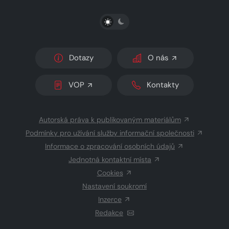
PŘEPNOUT SVĚTLÝ/TMAVÝ REŽIM
Dotazy
O nás
VOP
Kontakty
Autorská práva k publikovaným materiálům
Podmínky pro užívání služby informační společnosti
Informace o zpracování osobních údajů
Jednotná kontaktní místa
Cookies
Nastavení soukromí
Inzerce
Redakce