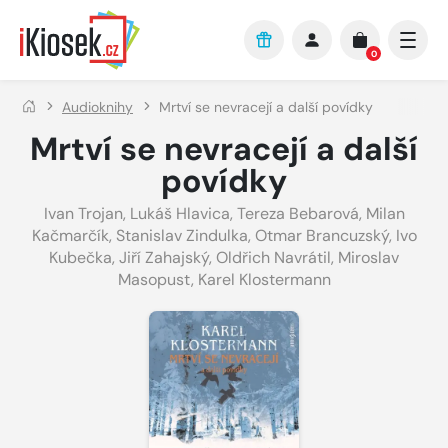
Přejít na hlavní obsah
0
Audioknihy
Mrtví se nevracejí a další povídky
Mrtví se nevracejí a další
povídky
Ivan Trojan
,
Lukáš Hlavica
,
Tereza Bebarová
,
Milan
Kačmarčík
,
Stanislav Zindulka
,
Otmar Brancuzský
,
Ivo
Kubečka
,
Jiří Zahajský
,
Oldřich Navrátil
,
Miroslav
Masopust
,
Karel Klostermann