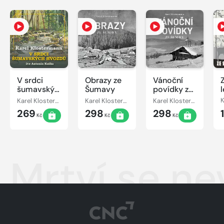
V srdci
Obrazy ze
Vánoční
šumavských
Šumavy
povídky ze
hvozdů
Šumavy
Karel Klostermann
Karel Klostermann
Karel Klostermann
269
298
298
Kč
Kč
Kč
Mrtví se ne