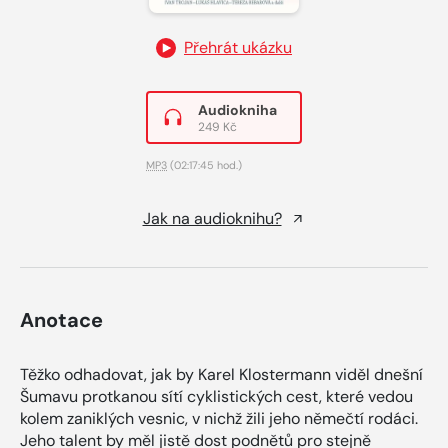
Přehrát ukázku
Audiokniha
249 Kč
MP3
(02:17:45 hod.)
Jak na audioknihu?
Anotace
Těžko odhadovat, jak by Karel Klostermann viděl dnešní
Šumavu protkanou sítí cyklistických cest, které vedou
kolem zaniklých vesnic, v nichž žili jeho němečtí rodáci.
Jeho talent by měl jistě dost podnětů pro stejně