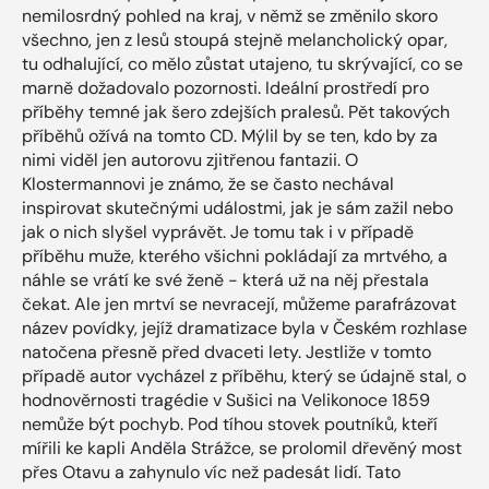
nemilosrdný pohled na kraj, v němž se změnilo skoro
všechno, jen z lesů stoupá stejně melancholický opar,
tu odhalující, co mělo zůstat utajeno, tu skrývající, co se
marně dožadovalo pozornosti. Ideální prostředí pro
příběhy temné jak šero zdejších pralesů. Pět takových
příběhů ožívá na tomto CD. Mýlil by se ten, kdo by za
nimi viděl jen autorovu zjitřenou fantazii. O
Klostermannovi je známo, že se často nechával
inspirovat skutečnými událostmi, jak je sám zažil nebo
jak o nich slyšel vyprávět. Je tomu tak i v případě
příběhu muže, kterého všichni pokládají za mrtvého, a
náhle se vrátí ke své ženě - která už na něj přestala
čekat. Ale jen mrtví se nevracejí, můžeme parafrázovat
název povídky, jejíž dramatizace byla v Českém rozhlase
natočena přesně před dvaceti lety. Jestliže v tomto
případě autor vycházel z příběhu, který se údajně stal, o
hodnověrnosti tragédie v Sušici na Velikonoce 1859
nemůže být pochyb. Pod tíhou stovek poutníků, kteří
mířili ke kapli Anděla Strážce, se prolomil dřevěný most
přes Otavu a zahynulo víc než padesát lidí. Tato