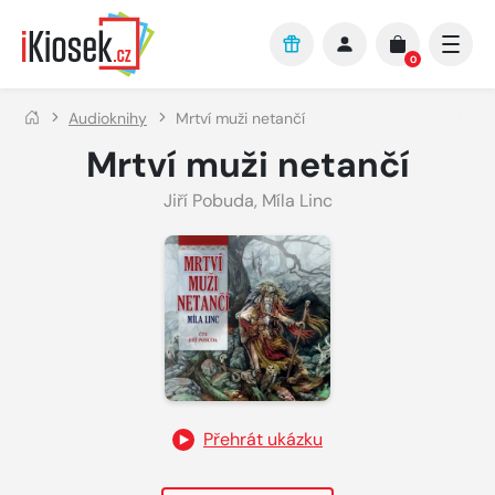
Přejít na hlavní obsah
0
Audioknihy
Mrtví muži netančí
Mrtví muži netančí
Jiří Pobuda
,
Míla Linc
Přehrát ukázku