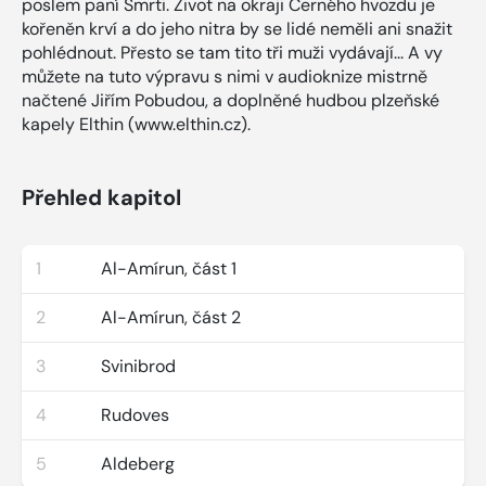
poslem paní Smrti. Život na okraji Černého hvozdu je
kořeněn krví a do jeho nitra by se lidé neměli ani snažit
pohlédnout. Přesto se tam tito tři muži vydávají... A vy
můžete na tuto výpravu s nimi v audioknize mistrně
načtené Jiřím Pobudou, a doplněné hudbou plzeňské
kapely Elthin (www.elthin.cz).
Přehled kapitol
1
Al-Amírun, část 1
2
Al-Amírun, část 2
3
Svinibrod
4
Rudoves
5
Aldeberg