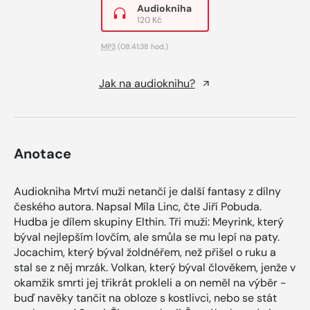
Audiokniha
120 Kč
MP3
(08:41:38 hod.)
Jak na audioknihu?
Anotace
Audiokniha Mrtví muži netančí je další fantasy z dílny
českého autora. Napsal Míla Linc, čte Jiří Pobuda.
Hudba je dílem skupiny Elthin. Tři muži: Meyrink, který
býval nejlepším lovčím, ale smůla se mu lepí na paty.
Jocachim, který býval žoldnéřem, než přišel o ruku a
stal se z něj mrzák. Volkan, který býval člověkem, jenže v
okamžik smrti jej třikrát prokleli a on neměl na výběr -
buď navěky tančit na obloze s kostlivci, nebo se stát