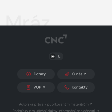
Mráz
PŘEPNOUT SVĚTLÝ/TMAVÝ REŽIM
Dotazy
O nás
VOP
Kontakty
Autorská práva k publikovaným materiálům
Podmínky pro užívání služby informační společnosti