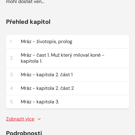
mohl dostat ven…
Přehled kapitol
1
Mráz - životopis, prolog
Mráz - čast 1. Muž který miloval koně -
2
kapitola 1.
3
Mráz - kapitola 2. část 1
4
Mráz - kapitola 2. část 2
5
Mráz - kapitola 3.
Zobrazit více
Podrobnosti