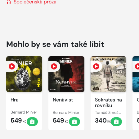
Společenská próza
Mohlo by se vám také líbit
Hra
Nenávist
Sokrates na
rovníku
Bernard Minier
Bernard Minier
Tomáš Zmeškal
B
549
549
340
Kč
Kč
Kč