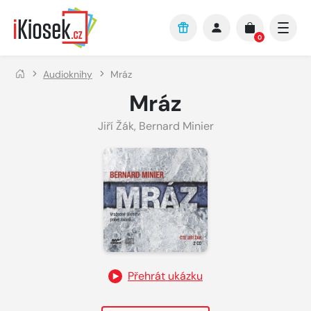
Přejít na hlavní obsah
0
Audioknihy
Mráz
Mráz
Jiří Žák
,
Bernard Minier
Přehrát ukázku