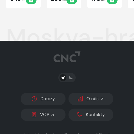
Moskva-hr
PŘEPNOUT SVĚTLÝ/TMAVÝ REŽIM
Dotazy
O nás
VOP
Kontakty