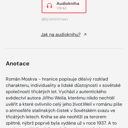
Audiokniha
179 Kč
MP3
(02:51:21 hod.)
Jak na audioknihu?
Anotace
Román Moskva - hranice popisuje děsivý rozklad
charakteru, individuality a lidské důstojnosti v sovětské
společnosti třicátých let. Vychází z autentického
svědectví autora Jiřího Weila, kterému nikdo nechtěl
uvěřit a které ovlivnilo celý jeho život.Weil v románu píše
o atmosféře stalinských čistek v Sovětském svazu ve
třicátých letech. Kniha se ale neohlíží za terorem
zpětně, nýbrž poprvé byla vydána už v roce 1937. A to