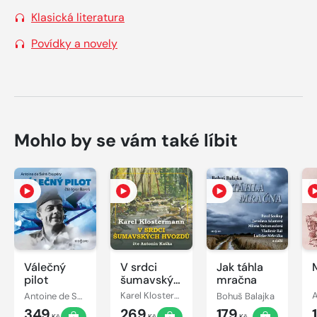
Klasická literatura
Povídky a novely
Mohlo by se vám také líbit
Válečný
V srdci
Jak táhla
pilot
šumavských
mračna
hvozdů
Antoine de Saint-Exupéry
Karel Klostermann
Bohuš Balajka
A
349
269
179
Kč
Kč
Kč