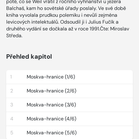
poté, co se Weil vrátil z ročního vyhnanství u jezera
Balchaš, kam ho sovětské úřady poslaly. Ve své době
kniha vyvolala prudkou polemiku i nevůli zejména
levicových intelektuálů. Odsoudil ji i Julius Fučík a
druhého vydání se dočkala až v roce 1991.Čte: Miroslav
Středa.
Přehled kapitol
1
Moskva-hranice (1/6)
2
Moskva-hranice (2/6)
3
Moskva-hranice (3/6)
4
Moskva-hranice (4/6)
5
Moskva-hranice (5/6)