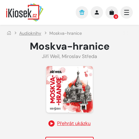
Přejít na hlavní obsah
0
Audioknihy
Moskva-hranice
Moskva-hranice
Jiří Weil
,
Miroslav Středa
Přehrát ukázku