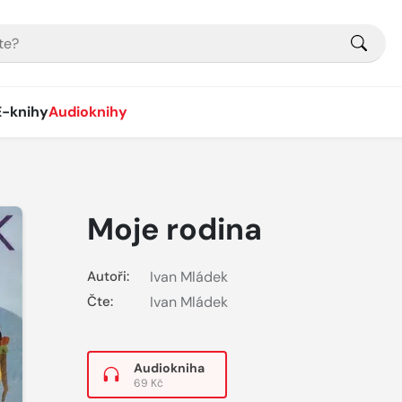
E-knihy
Audioknihy
Moje rodina
Autoři:
Ivan Mládek
Čte:
Ivan Mládek
Audiokniha
69 Kč