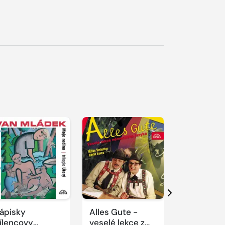
řehrát
kázku
Přehrát
ukázku
Další
ápisky
Alles Gute -
O sexu a j
ílencovy
veselé lekce z
monology