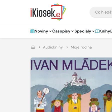
Přejít na hlavní obsah
VYHLEDÁVÁNÍ
Hlavní navigace
Noviny
Časopisy
Speciály
Knihy
Audioknihy
Moje rodina