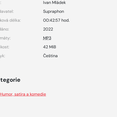
:
Ivan Mládek
avatel:
Supraphon
ková délka:
00:42:57 hod.
dáno:
2022
máty:
MP3
ikost:
42 MiB
yk:
Čeština
tegorie
Humor, satira a komedie