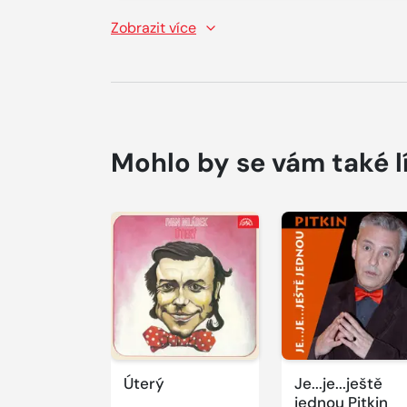
Zobrazit více
Mohlo by se vám také l
Přehrát
Přehrát
ukázku
ukázku
Úterý
Je...je...ještě
jednou Pitkin