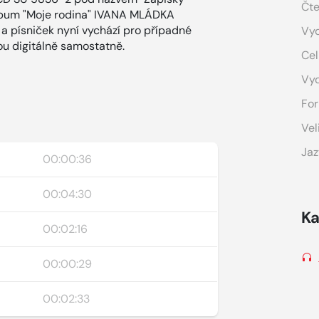
Čte
P album "Moje rodina" IVANA MLÁDKA
a písniček nyní vychází pro případné
Vyd
ou digitálně samostatně.
Cel
Vy
For
Vel
Jaz
00:00:36
00:04:30
Ka
00:02:16
00:00:29
00:02:33