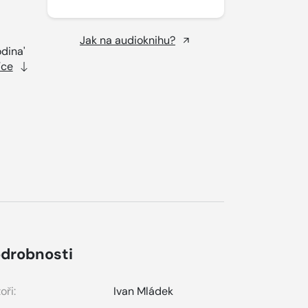
Jak na audioknihu?
dina'
íce
drobnosti
oři:
Ivan Mládek