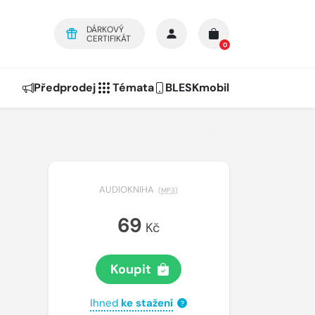
DÁRKOVÝ
CERTIFIKÁT
0
Předprodej
Témata
BLESKmobil
AUDIOKNIHA
(
MP3
)
69
Kč
Koupit
Ihned
ke stažení
?