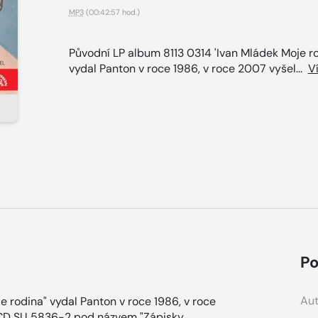
MP3
(00:42:57 hod.)
Původní LP album 8113 0314 'Ivan Mládek Moje ro
vydal Panton v roce 1986, v roce 2007 vyšel...
V
Po
Aut
e rodina" vydal Panton v roce 1986, v roce
 CD SU 5836-2 pod názvem "Zápisky