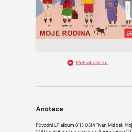
Přehrát ukázku
Anotace
Původní LP album 8113 0314 "Ivan Mládek Moj
2007 vyšel titul na kompletu Supraphonu 2