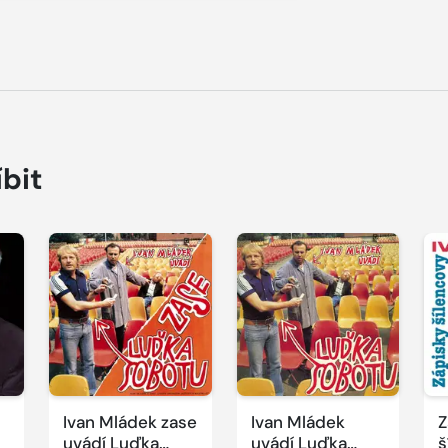
íbit
Přehrát
Přehrát
P
ukázku
ukázku
u
Ivan Mládek zase
Ivan Mládek
Z
uvádí Luďka
uvádí Luďka
š