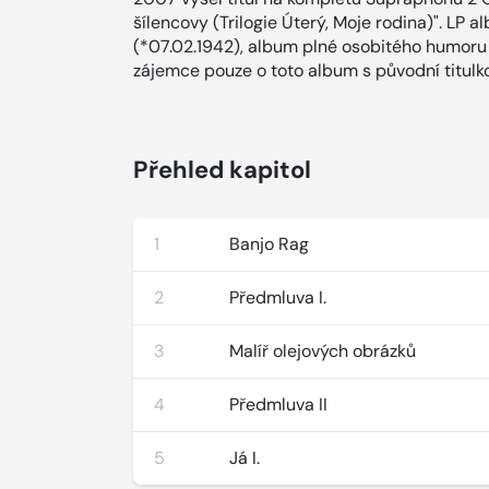
šílencovy (Trilogie Úterý, Moje rodina)". L
(*07.02.1942), album plné osobitého humoru 
zájemce pouze o toto album s původní titulk
Přehled kapitol
1
Banjo Rag
2
Předmluva I.
3
Malíř olejových obrázků
4
Předmluva II
5
Já I.