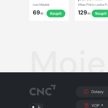
Ivan Mládek
Milan Pitkin, Lenka Plačko
69
129
Koupit
Koupit
Kč
Kč
Moje
Dotazy
PŘEPNOUT SVĚTLÝ/TMAVÝ REŽIM
VOP