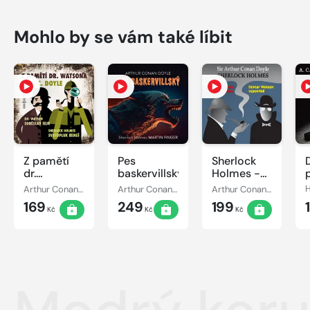
Mohlo by se vám také líbit
Z pamětí
Pes
Sherlock
dr.
baskervillský
Holmes -
Watsona
Vzpomínka
Arthur Conan Doyle
Arthur Conan Doyle
Arthur Conan Doyle
na prázdný
169
249
199
dům /
Kč
Kč
Kč
Dr.Watson
vzpomíná