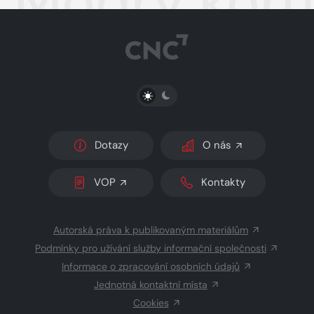
Modrý kor
PŘEPNOUT SVĚTLÝ/TMAVÝ REŽIM
Dotazy
O nás
VOP
Kontakty
Autorská práva k publikovaným materiálům
Podmínky pro užívání služby informační společnosti
Informace o zpracování osobních údajů
Jednotná kontaktní místa
Cookies