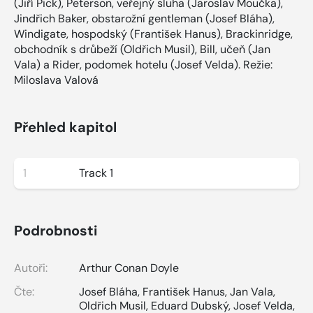
(Jiří Pick), Peterson, veřejný sluha (Jaroslav Moučka),
Jindřich Baker, obstarožní gentleman (Josef Bláha),
Windigate, hospodský (František Hanus), Brackinridge,
obchodník s drůbeží (Oldřich Musil), Bill, učeň (Jan
Vala) a Rider, podomek hotelu (Josef Velda). Režie:
Miloslava Valová
Přehled kapitol
1
Track 1
Podrobnosti
Autoři:
Arthur Conan Doyle
Čte:
Josef Bláha
,
František Hanus
,
Jan Vala
,
Oldřich Musil
,
Eduard Dubský
,
Josef Velda
,