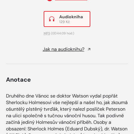
Audiokniha
129 Kč
MP3
(00:44:09 hod.)
Jak na audioknihu?
Anotace
Druhého dne Vánoc se doktor Watson vydal popřát
Sherlocku Holmesovi vše nejlepší a našel ho, jak zkoumá
ošuntělý plstěný tvrďák, který nalezl poslíček Peterson
na ulici společně s tučnou vánoční husou. Tak podivně
začíná jediný Holmesův vánoční příběh. Osoby a
obsazení: Sherlock Holmes (Eduard Dubský), dr. Watson