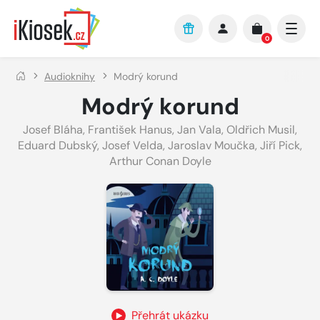
Přejít na hlavní obsah
0
Audioknihy
Modrý korund
Modrý korund
Josef Bláha
,
František Hanus
,
Jan Vala
,
Oldřich Musil
,
Eduard Dubský
,
Josef Velda
,
Jaroslav Moučka
,
Jiří Pick
,
Arthur Conan Doyle
Přehrát ukázku