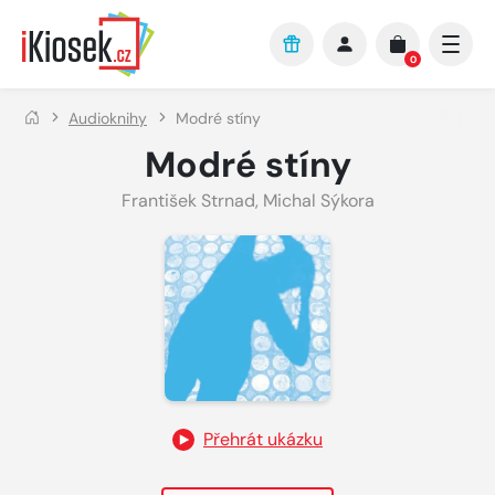
Přejít na hlavní obsah
0
Audioknihy
Modré stíny
Modré stíny
František Strnad
,
Michal Sýkora
Přehrát ukázku