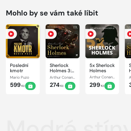
Mohlo by se vám také líbit
Poslední
Sherlock
5x Sherlock
kmotr
Holmes 3:
Holmes
Pes rodu
Mario Puzo
Arthur Conan Doyle
Arthur Conan Doyle
Baskervillovcov
599
274
299
Kč
Kč
Kč
Modré stín