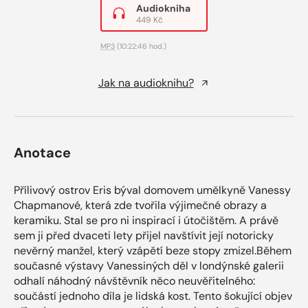
Audiokniha
449 Kč
MP3
(10:22:46 hod.)
Jak na audioknihu?
Anotace
Přílivový ostrov Eris býval domovem umělkyně Vanessy
Chapmanové, která zde tvořila výjimečné obrazy a
keramiku. Stal se pro ni inspirací i útočištěm. A právě
sem ji před dvaceti lety přijel navštívit její notoricky
nevěrný manžel, který vzápětí beze stopy zmizel.Během
současné výstavy Vanessiných děl v londýnské galerii
odhalí náhodný návštěvník něco neuvěřitelného:
součástí jednoho díla je lidská kost. Tento šokující objev