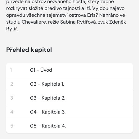
přivede na ostrov nezvaného hosta, který začne
rozkrývat složité předivo tajností a lží. Vyjdou najevo
opravdu všechna tajemství ostrova Eris? Nahráno ve
studiu Chevaliere, režie Sabina Rytířová, zvuk Zdeněk
Rytíř.
Přehled kapitol
1
01 - Úvod
2
02 - Kapitola 1.
3
03 - Kapitola 2.
4
04 - Kapitola 3.
5
05 - Kapitola 4.