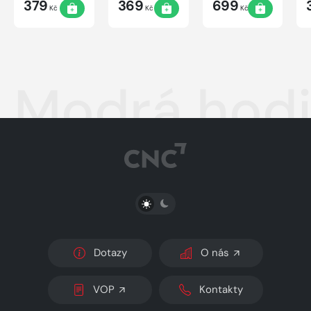
379
369
699
Kč
Kč
Kč
Modrá hod
PŘEPNOUT SVĚTLÝ/TMAVÝ REŽIM
Dotazy
O nás
VOP
Kontakty