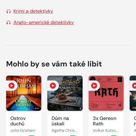
Krimi a detektivky
Anglo-americké detektivky
Mohlo by se vám také líbit
Ostrov
Dům na
3x Gereon
C
duchů
úskalí
Rath
John Grisham
Agatha Christie
Volker Kutscher