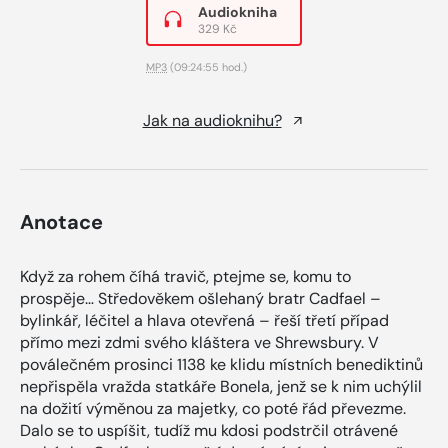
Audiokniha
329 Kč
MP3
(09:24:55 hod.)
Jak na audioknihu?
Anotace
Když za rohem číhá travič, ptejme se, komu to
prospěje… Středověkem ošlehaný bratr Cadfael –
bylinkář, léčitel a hlava otevřená – řeší třetí případ
přímo mezi zdmi svého kláštera ve Shrewsbury. V
poválečném prosinci 1138 ke klidu místních benediktinů
nepřispěla vražda statkáře Bonela, jenž se k nim uchýlil
na dožití výměnou za majetky, co poté řád převezme.
Dalo se to uspíšit, tudíž mu kdosi podstrčil otrávené