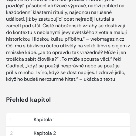
pozdější působení v křížové výpravě, nabízí pohled na
každodenní klášterní rituály, najednou narušené
událostí, již by zastupující opat nejraději ututlal a
zametl pod stůl. Čistě náboženské vztahy se dostávají
do kontextu s neblahými jevy světského života a malují
historickou i lidskou kulisu příběhu.“ – webmagazin.cz
Oči mu s bázlivou úctou utkvěly na velké láhvi s olejem z
mnišské kápě. „Je to opravdu tak vražedné? Může i jen
trošička zabít člověka?“ „To může spousta věcí,“ řekl
Cadfael, „když se použijí nesprávně nebo se použije
příliš mnoho. I víno, když se dost napiješ. I zdravé jídlo,
když ho budeš nerozumně hltat.“ – ukázka z textu
Přehled kapitol
1
Kapitola 1
2
Kapitola 2