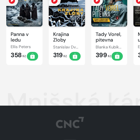
Panna v
Krajina
Tady Vorel,
ledu
Zloby
pitevna
J
Ellis Peters
Stanislav Dvořák
Blanka Kubíková, František Vorel
E
358
319
399
Kč
Kč
Kč
Mnišská ká