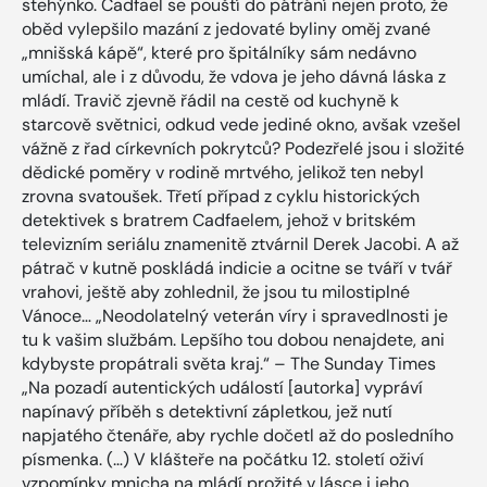
stehýnko. Cadfael se pouští do pátrání nejen proto, že
oběd vylepšilo mazání z jedovaté byliny oměj zvané
„mnišská kápě“, které pro špitálníky sám nedávno
umíchal, ale i z důvodu, že vdova je jeho dávná láska z
mládí. Travič zjevně řádil na cestě od kuchyně k
starcově světnici, odkud vede jediné okno, avšak vzešel
vážně z řad církevních pokrytců? Podezřelé jsou i složité
dědické poměry v rodině mrtvého, jelikož ten nebyl
zrovna svatoušek. Třetí případ z cyklu historických
detektivek s bratrem Cadfaelem, jehož v britském
televizním seriálu znamenitě ztvárnil Derek Jacobi. A až
pátrač v kutně poskládá indicie a ocitne se tváří v tvář
vrahovi, ještě aby zohlednil, že jsou tu milostiplné
Vánoce… „Neodolatelný veterán víry i spravedlnosti je
tu k vašim službám. Lepšího tou dobou nenajdete, ani
kdybyste propátrali světa kraj.“ – The Sunday Times
„Na pozadí autentických událostí [autorka] vypráví
napínavý příběh s detektivní zápletkou, jež nutí
napjatého čtenáře, aby rychle dočetl až do posledního
písmenka. (…) V klášteře na počátku 12. století oživí
vzpomínky mnicha na mládí prožité v lásce i jeho