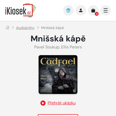
Přejít na hlavní obsah
0
Audioknihy
Mnišská kápě
Mnišská kápě
Pavel Soukup
,
Ellis Peters
Přehrát ukázku