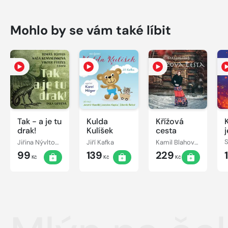
Mohlo by se vám také líbit
Tak - a je tu
Kulda
Křížová
drak!
Kulíšek
cesta
Jiřina Nývltová, Jiří Lír, Stanislav Bruder, Zdeněk Kutil, Antonín Hardt, Viktor Preiss, Miroslava Hozová, Naďa Konvalinková, Tomáš Töpfer
Jiří Kafka
Kamil Blahovec, Alexej Konstantinovič Tolstoj, Věra Kubánková, Jiří Holý, Jana Dítětová, Josef Patočka, Radovan Lukavský, František Krahulík
99
139
229
Kč
Kč
Kč