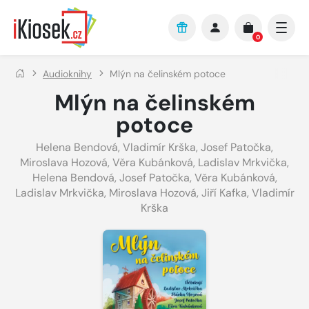
Přejít na hlavní obsah
0
Audioknihy
Mlýn na čelinském potoce
Mlýn na čelinském
potoce
Helena Bendová
,
Vladimír Krška
,
Josef Patočka
,
Miroslava Hozová
,
Věra Kubánková
,
Ladislav Mrkvička
,
Helena Bendová
,
Josef Patočka
,
Věra Kubánková
,
Ladislav Mrkvička
,
Miroslava Hozová
,
Jiří Kafka
,
Vladimír
Krška