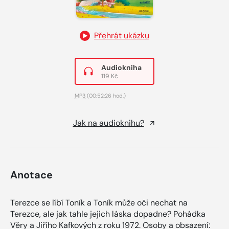
Přehrát ukázku
Audiokniha
119 Kč
MP3
(00:52:26 hod.)
Jak na audioknihu?
Anotace
Terezce se líbí Toník a Toník může oči nechat na
Terezce, ale jak tahle jejich láska dopadne? Pohádka
Věry a Jiřího Kafkových z roku 1972. Osoby a obsazení: