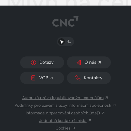
Mlýn na če
PŘEPNOUT SVĚTLÝ/TMAVÝ REŽIM
Dotazy
O nás
VOP
Kontakty
Autorská práva k publikovaným materiálům
Podmínky pro užívání služby informační společnosti
Informace o zpracování osobních údajů
Jednotná kontaktní místa
Cookies