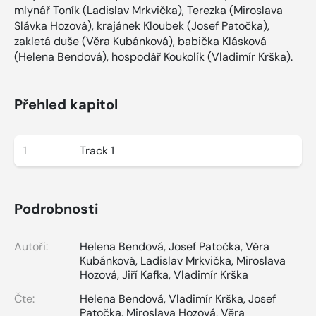
mlynář Toník (Ladislav Mrkvička), Terezka (Miroslava
Slávka Hozová), krajánek Kloubek (Josef Patočka),
zakletá duše (Věra Kubánková), babička Klásková
(Helena Bendová), hospodář Koukolík (Vladimír Krška).
Přehled kapitol
1
Track 1
Podrobnosti
Autoři:
Helena Bendová
,
Josef Patočka
,
Věra
Kubánková
,
Ladislav Mrkvička
,
Miroslava
Hozová
,
Jiří Kafka
,
Vladimír Krška
Čte:
Helena Bendová
,
Vladimír Krška
,
Josef
Patočka
,
Miroslava Hozová
,
Věra