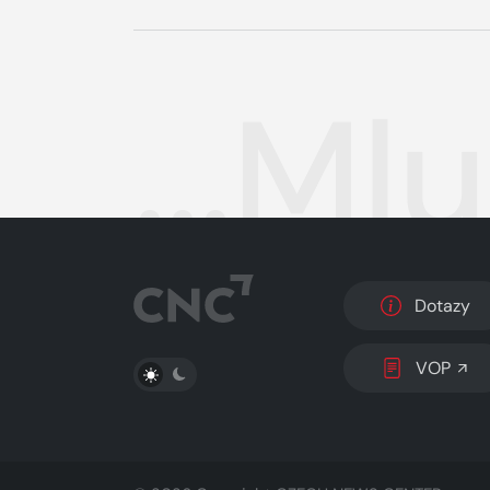
...Ml
Dotazy
PŘEPNOUT SVĚTLÝ/TMAVÝ REŽIM
VOP