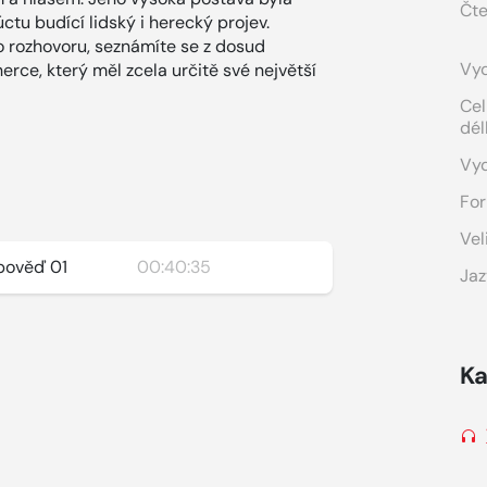
Čte
tu budící lidský i herecký projev.
o rozhovoru, seznámíte se z dosud
Vyd
ce, který měl zcela určitě své největší
Cel
dél
Vy
For
Vel
zpověď 01
00:40:35
Jaz
Ka