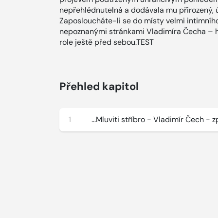
nepřehlédnutelná a dodávala mu přirozený, úc
Zaposloucháte-li se do místy velmi intimníh
nepoznanými stránkami Vladimíra Čecha – her
role ještě před sebou.TEST
Přehled kapitol
1
...Mluviti stříbro - Vladimír Čech - 