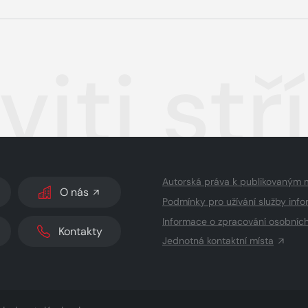
uviti s
Autorská práva k publikovaným 
O nás
Podmínky pro užívání služby info
Informace o zpracování osobníc
Kontakty
Jednotná kontaktní místa