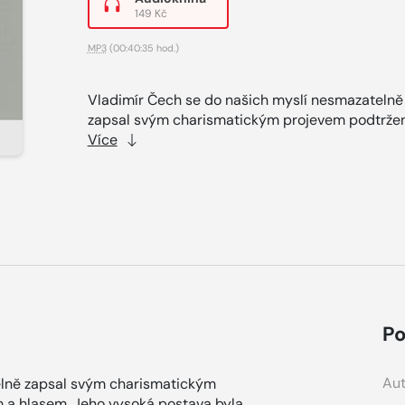
149 Kč
MP3
(00:40:35 hod.)
Vladimír Čech se do našich myslí nesmazatelně
zapsal svým charismatickým projevem podtržen
Více
Po
Aut
elně zapsal svým charismatickým
a hlasem. Jeho vysoká postava byla