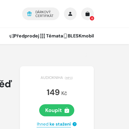
DÁRKOVÝ
CERTIFIKÁT
0
Předprodej
Témata
BLESKmobil
AUDIOKNIHA
(
MP3
)
věď
149
Kč
Koupit
Ihned
ke stažení
?