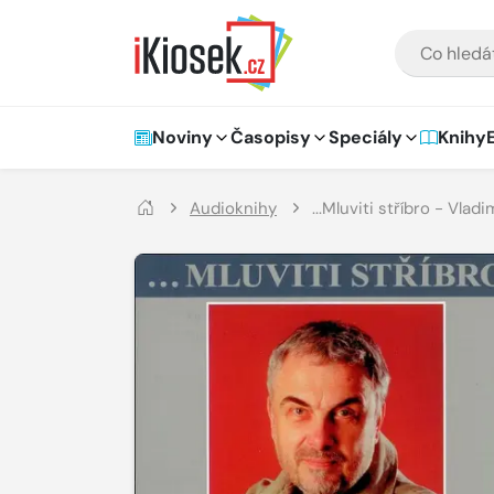
Přejít na hlavní obsah
VYHLEDÁVÁNÍ
Hlavní navigace
Noviny
Časopisy
Speciály
Knihy
Audioknihy
...Mluviti stříbro - Vla