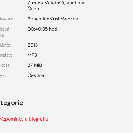
:
Zuzana Maléřová
,
Vladimír
Čech
avatel:
BohemianMusicService
ková
00:40:35 hod.
ka:
dáno:
2013
máty:
MP3
ikost:
37 MiB
yk:
Čeština
tegorie
Vzpomínky a biografie