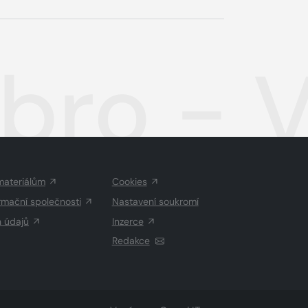
tříbro 
materiálům
Cookies
rmační společnosti
Nastavení soukromí
h údajů
Inzerce
Redakce