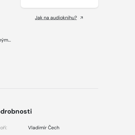
Jak na audioknihu?
ým...
drobnosti
oři:
Vladimír Čech