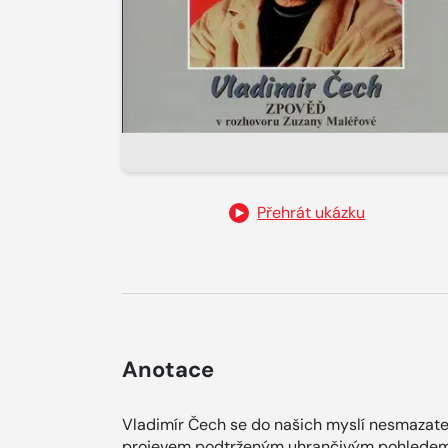
Přehrát ukázku
Anotace
Vladimír Čech se do našich myslí nesmazat
projevem podtrženým uhrančivým pohledem 