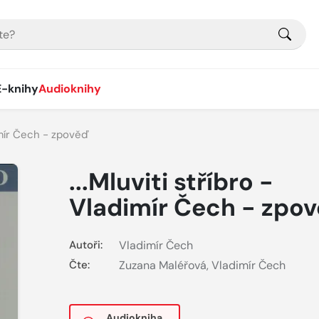
E-knihy
Audioknihy
dimír Čech - zpověď
...Mluviti stříbro -
Vladimír Čech - zpo
Autoři:
Vladimír Čech
Čte:
Zuzana Maléřová
,
Vladimír Čech
Audiokniha