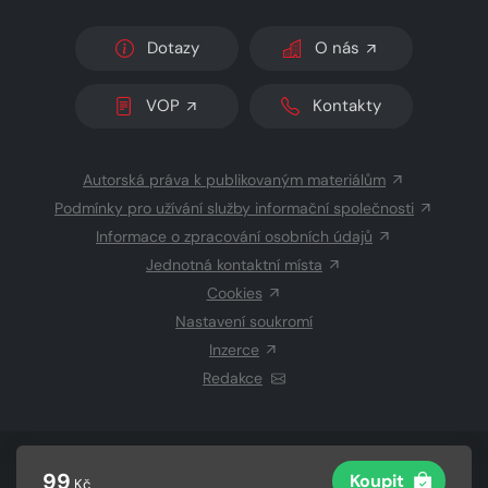
Dotazy
O nás
VOP
Kontakty
Autorská práva k publikovaným materiálům
Podmínky pro užívání služby informační společnosti
Informace o zpracování osobních údajů
Jednotná kontaktní místa
Cookies
Nastavení soukromí
Inzerce
Redakce
© 2026 Copyright
CZECH NEWS CENTER a.s.
a dodavatelé
99
Koupit
Kč
obsahu