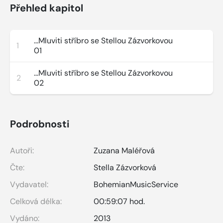
Přehled kapitol
...Mluviti stříbro se Stellou Zázvorkovou
1
01
...Mluviti stříbro se Stellou Zázvorkovou
2
02
Podrobnosti
Autoři:
Zuzana Maléřová
Čte:
Stella Zázvorková
Vydavatel:
BohemianMusicService
Celková délka:
00:59:07 hod.
Vydáno:
2013