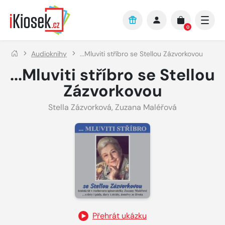
Přejít na hlavní obsah
0
Audioknihy
...Mluviti stříbro se Stellou Zázvorkovou
...Mluviti stříbro se Stellou
Zázvorkovou
Stella Zázvorková
,
Zuzana Maléřová
Přehrát ukázku