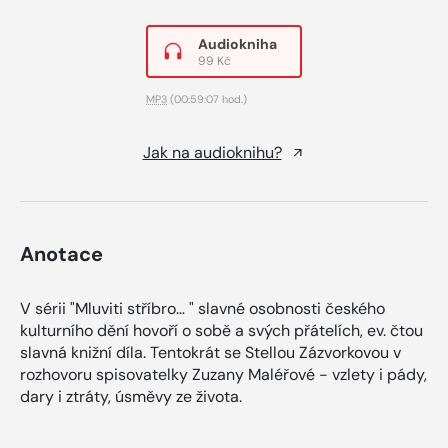
Audiokniha
99 Kč
MP3
(00:59:07 hod.)
Jak na audioknihu?
Anotace
V sérii "Mluviti stříbro… " slavné osobnosti českého
kulturního dění hovoří o sobě a svých přátelích, ev. čtou
slavná knižní díla. Tentokrát se Stellou Zázvorkovou v
rozhovoru spisovatelky Zuzany Maléřové - vzlety i pády,
dary i ztráty, úsměvy ze života.