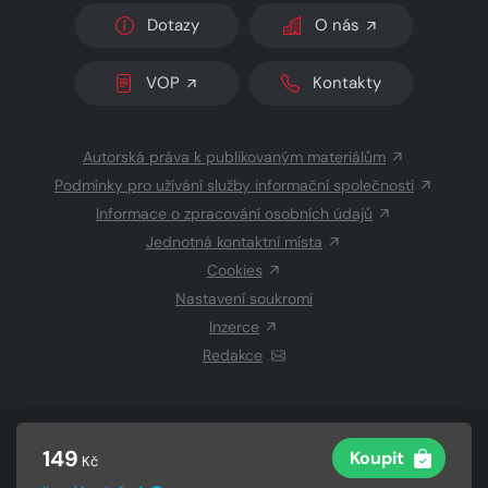
Dotazy
O nás
VOP
Kontakty
Autorská práva k publikovaným materiálům
Podmínky pro užívání služby informační společnosti
Informace o zpracování osobních údajů
Jednotná kontaktní místa
Cookies
Nastavení soukromí
Inzerce
Redakce
© 2026 Copyright
CZECH NEWS CENTER a.s.
a dodavatelé
149
Koupit
Kč
obsahu
Vysázeno
Grand IT s.r.o.