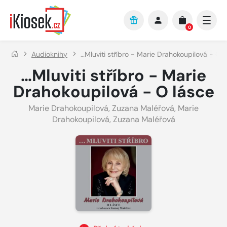
Přejít na hlavní obsah
0
Audioknihy
…Mluviti stříbro - Marie Drahokoupilová - O 
…Mluviti stříbro - Marie
Drahokoupilová - O lásce
Marie Drahokoupilová
,
Zuzana Maléřová
,
Marie
Drahokoupilová
,
Zuzana Maléřová