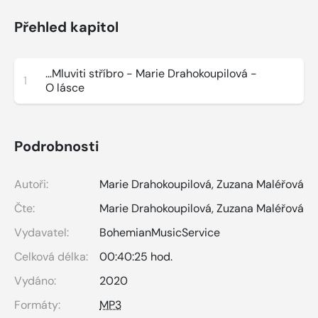
Přehled kapitol
…Mluviti stříbro - Marie Drahokoupilová -
1
O lásce
Podrobnosti
Autoři:
Marie Drahokoupilová
,
Zuzana Maléřová
Čte:
Marie Drahokoupilová
,
Zuzana Maléřová
Vydavatel:
BohemianMusicService
Celková délka:
00:40:25 hod.
Vydáno:
2020
Formáty:
MP3