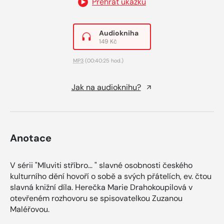
Přehrát ukázku
Audiokniha
149 Kč
MP3
(00:40:25 hod.)
Jak na audioknihu?
Anotace
V sérii "Mluviti stříbro… " slavné osobnosti českého
kulturního dění hovoří o sobě a svých přátelích, ev. čtou
slavná knižní díla. Herečka Marie Drahokoupilová v
otevřeném rozhovoru se spisovatelkou Zuzanou
Maléřovou.