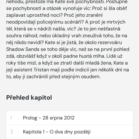
nehodu, přestože má Kate své pochybnosti. Postupně
se pochybností a otázek vynořuje víc: Proč si šla oběť
zaplavat uprostřed noci? Proč jeho zranění
neodpovídají policejnímu scénáři? A proč je mrtvých
těl, která se v nádrži našla, víc? Je to jen nešťastná
souhra náhod, nebo úkladný vrah zneužívá toho, že na
něj nikdo nevidí? Kate si je jistá, že okolo rezervoáru
Shadow Sands se toho děje víc, než se na první pohled
zdá, obzvlášť když v okolí padne hustá mlha. Lidé už
roky tiše mizí, a když se ztratí další mladá žena, Kate a
její asistent Tristan mají podle indicií jen několik dní na
to, aby ji zachránili před stejným osudem.
Přehled kapitol
1
Prolog - 28 srpna 2012
2
Kapitola 1 - O dva dny později