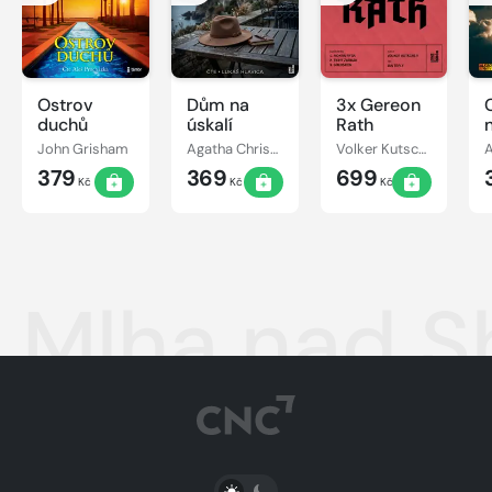
Ostrov
Dům na
3x Gereon
C
duchů
úskalí
Rath
John Grisham
Agatha Christie
Volker Kutscher
379
369
699
Kč
Kč
Kč
Mlha nad 
PŘEPNOUT SVĚTLÝ/TMAVÝ REŽIM