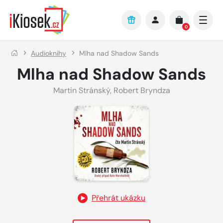
Přejít na hlavní obsah
0
Audioknihy
Mlha nad Shadow Sands
Mlha nad Shadow Sands
Martin Stránský
,
Robert Bryndza
Přehrát ukázku