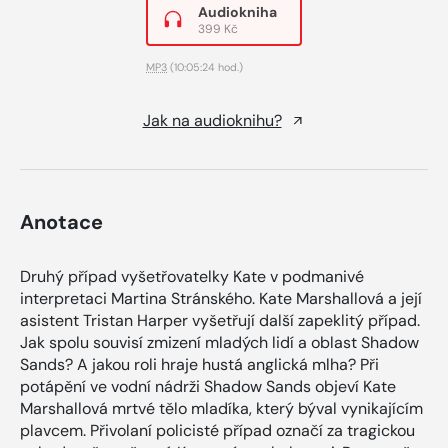
Audiokniha
399 Kč
MP3
(10:05:24 hod.)
Jak na audioknihu?
Anotace
Druhý případ vyšetřovatelky Kate v podmanivé
interpretaci Martina Stránského. Kate Marshallová a její
asistent Tristan Harper vyšetřují další zapeklitý případ.
Jak spolu souvisí zmizení mladých lidí a oblast Shadow
Sands? A jakou roli hraje hustá anglická mlha? Při
potápění ve vodní nádrži Shadow Sands objeví Kate
Marshallová mrtvé tělo mladíka, který býval vynikajícím
plavcem. Přivolaní policisté případ označí za tragickou