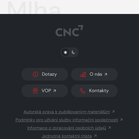
Mlha
PŘEPNOUT SVĚTLÝ/TMAVÝ REŽIM
Dotazy
O nás
VOP
Kontakty
Autorská práva k publikovaným materiálům
Podmínky pro užívání služby informační společnosti
Informace o zpracování osobních údajů
Jednotná kontaktní místa