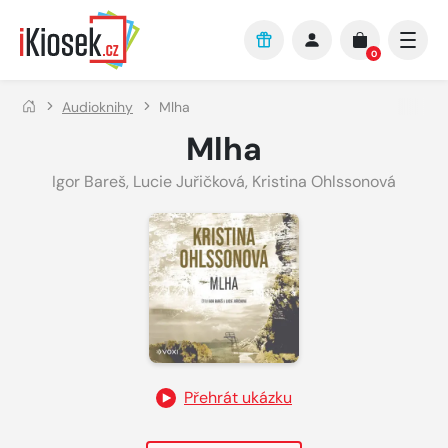
Přejít na hlavní obsah
0
Audioknihy
Mlha
Mlha
Igor Bareš
,
Lucie Juřičková
,
Kristina Ohlssonová
Přehrát ukázku