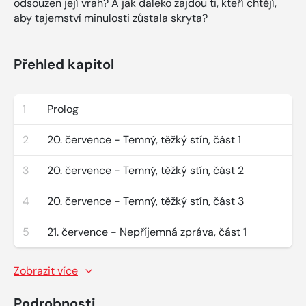
odsouzen její vrah? A jak daleko zajdou ti, kteří chtějí,
aby tajemství minulosti zůstala skryta?
Přehled kapitol
1
Prolog
2
20. července - Temný, těžký stín, část 1
3
20. července - Temný, těžký stín, část 2
4
20. července - Temný, těžký stín, část 3
5
21. července - Nepříjemná zpráva, část 1
Zobrazit více
Podrobnosti