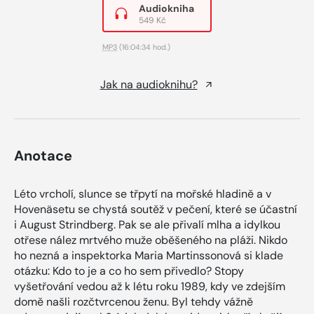
Audiokniha
549 Kč
MP3
(16:04:34 hod.)
Jak na audioknihu?
Anotace
Léto vrcholí, slunce se třpytí na mořské hladině a v
Hovenäsetu se chystá soutěž v pečení, které se účastní
i August Strindberg. Pak se ale přivalí mlha a idylkou
otřese nález mrtvého muže oběšeného na pláži. Nikdo
ho nezná a inspektorka Maria Martinssonová si klade
otázku: Kdo to je a co ho sem přivedlo? Stopy
vyšetřování vedou až k létu roku 1989, kdy ve zdejším
domě našli rozčtvrcenou ženu. Byl tehdy vážně