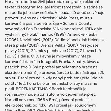
Harvardu, poté se živil jako redaktor, grafik, reklamní
textař či fotograf. Měl asi třicet zaměstnání a žádné se
mu podle jeho slov nelíbilo. V současné době se věnuje
provozu svého nakladatelství Aivia Press, muzeu
karavanů a psaní beletrie. Žije v Sonoma County,
severně od San Franciska. V Nakladatelství JOTA dále
vyšly knihy: Holubí mambo (1999), Americké krásky
(2006), Neviditelný (2012), Dědictví aneb Jak Helena ke
štěstí přišla (2013), Brenda Veliká (2013), Nestydaté
plavky (2015), Zázrak v plechovce (2017), Z hovna bič
(2017) a další. C. D. Payne je milovníkem vintage
karavanů, bizarních fotografií, Franka Sinatry, čivav a
psacích strojů. Sní o profesi ambulantního hráče na
akordeon, o němž je přesvědčen, že bude nástrojem 21.
století. Psaní pro něj nikdy nebyl problém (píše údajně
od čtyř let), horší bylo přimět někoho, aby mu za ně
platil. BOREK KAPITANČIK Borek Kapitančik je
rozhlasový moderátor, autor a voiceover interpret.
Narodil se v roce 1966 v Brně, původní profesí je
elektrotechnik, od roku 1991 prošel jak soukromými
(Rádio Brno 95,7, Kiss Hády), tak veřejnoprávními