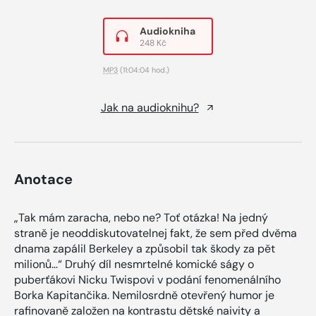
Audiokniha
248 Kč
MP3
(11:04:04 hod.)
Jak na audioknihu?
Anotace
„Tak mám zaracha, nebo ne? Toť otázka! Na jedný
straně je neoddiskutovatelnej fakt, že sem před dvěma
dnama zapálil Berkeley a způsobil tak škody za pět
milionů…“ Druhý díl nesmrtelné komické ságy o
puberťákovi Nicku Twispovi v podání fenomenálního
Borka Kapitančika. Nemilosrdně otevřený humor je
rafinovaně založen na kontrastu dětské naivity a