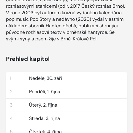
rozhlasovými stanicemi (od r. 2017 Český rozhlas Brno).
V roce 2003 byl autorem knižně vydaného kalendária
pop music Pop Story a nedávno (2020) vydal vlastním
nákladem sborník Hantec déchá, publikaci shrnující
původně rozhlasové texty v brněnské hantýrce. Se
svými syny a psem žije v Brně, Králově Poli.
Přehled kapitol
1
Neděle, 30. září
2
Pondělí, 1. října
3
Úterý, 2. října
4
Středa, 3. října
5
Čtvrtek, 4. října