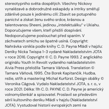
stereotypního světa dospělých. Všechny Nickovy
vynalézavé a dobrodružné eskapády a intriky směřují
zdánlivě pouze k jedinému cíli: Zbavit se potupného
panictví a získat ženu svého srdce, krásnou a
talentovanou Sheeni, jedinou „intelektuálku“ v Ukiahu.
Doporučujeme všem, kteří přežili dospívání.
Nedoporučujeme poslouchat před spaním. V
záchvatech smíchu se špatně usíná. Copyright:
Nahrávka vznikla podle knihy C. D. Payna Mládí v hajzlu:
Deníky Nicka Twispa 1-3 vydané Nakladatelstvím JOTA
v roce 2016. Copyright © C. D. Payne 1993. Z anglického
originálu Youth In Revolt vydaného nakladatelstvím
Aivia Press přeložila Tamara Váňová. Translation ©
Tamara Váňová, 1995. Čte Borek Kapitančik. Hudba,
režie, střih a mastering Michal Kurfürst. Design obálky ©
Veronika Cágová. Vydalo Nakladatelství JOTA, s. r. o., v
roce 2021. Délka: 11h C. D. PAYNE C. D. Payne je americký
volnomyšlenkář a spisovatel. Proslavil se především
sérií kultovního deníku Mládí v hajzlu (Nakladatelství
JOTA). Vystudoval historii evropských zemí na