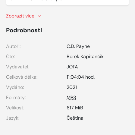
Zobrazit více
Podrobnosti
Autoři:
C.D. Payne
Čte:
Borek Kapitančik
Vydavatel:
JOTA
Celková délka:
11:04:04 hod.
Vydáno:
2021
Formáty:
MP3
Velikost:
617 MiB
Jazyk:
Čeština