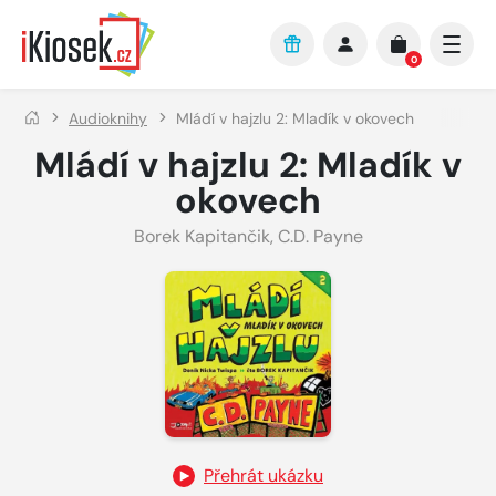
Přejít na hlavní obsah
0
Audioknihy
Mládí v hajzlu 2: Mladík v okovech
Mládí v hajzlu 2: Mladík v
okovech
Borek Kapitančik
,
C.D. Payne
Přehrát ukázku