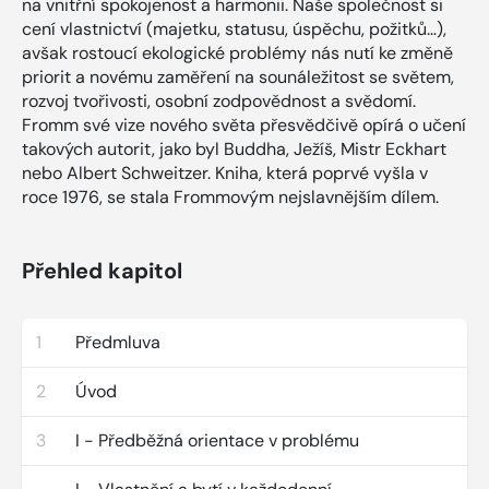
na vnitřní spokojenost a harmonii. Naše společnost si
cení vlastnictví (majetku, statusu, úspěchu, požitků…),
avšak rostoucí ekologické problémy nás nutí ke změně
priorit a novému zaměření na sounáležitost se světem,
rozvoj tvořivosti, osobní zodpovědnost a svědomí.
Fromm své vize nového světa přesvědčivě opírá o učení
takových autorit, jako byl Buddha, Ježíš, Mistr Eckhart
nebo Albert Schweitzer. Kniha, která poprvé vyšla v
roce 1976, se stala Frommovým nejslavnějším dílem.
Přehled kapitol
1
Předmluva
2
Úvod
3
I - Předběžná orientace v problému