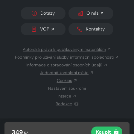
Dotazy
O nás
VOP
Kontakty
Autorská práva k publikovaným materiálům
Podmínky pro užívání služby informační společnosti
Informace o zpracování osobních údajů
Jednotná kontaktní místa
Cookies
Nastavení soukromí
Inzerce
Redakce
© 2026 Copyright
CZECH NEWS CENTER a.s.
a dodavatelé
349
Koupit
Kč
obsahu