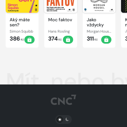
Aký máte
Moc faktov
Jako
sen?
vždycky
Simon Squibb
Hans Rosling
Morgan Housel
386
374
311
Kč
Kč
Kč
Mít, nebo b
PŘEPNOUT SVĚTLÝ/TMAVÝ REŽIM