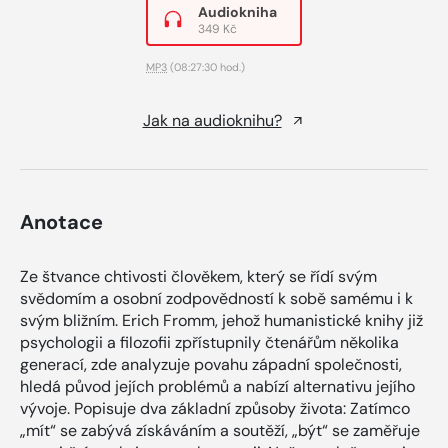
Audiokniha
349 Kč
MP3
(08:27:30 hod.)
Jak na audioknihu?
Anotace
Ze štvance chtivosti člověkem, který se řídí svým
svědomím a osobní zodpovědností k sobě samému i k
svým bližním. Erich Fromm, jehož humanistické knihy již
psychologii a filozofii zpřístupnily čtenářům několika
generací, zde analyzuje povahu západní společnosti,
hledá původ jejích problémů a nabízí alternativu jejího
vývoje. Popisuje dva základní způsoby života: Zatímco
„mít“ se zabývá získáváním a soutěží, „být“ se zaměřuje