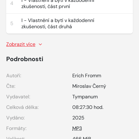
I - Vlastnění a bytí v každodenní
4
zkušenosti, část první
I - Vlastnění a bytí v každodenní
5
zkušenosti, část druhá
Zobrazit více
Podrobnosti
Autoři:
Erich Fromm
Čte:
Miroslav Černý
Vydavatel:
Tympanum
Celková délka:
08:27:30 hod.
Vydáno:
2025
Formáty:
MP3
Velikost:
466 MiB