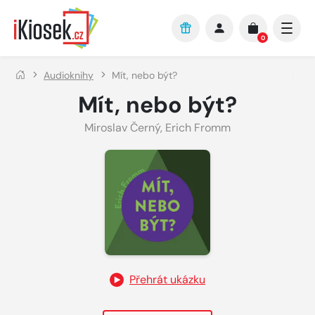
Přejít na hlavní obsah
0
Audioknihy
Mít, nebo být?
Mít, nebo být?
Miroslav Černý
,
Erich Fromm
Přehrát ukázku