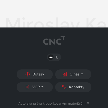
Miroslav Ka
PŘEPNOUT SVĚTLÝ/TMAVÝ REŽIM
Dotazy
O nás
VOP
Kontakty
Autorská práva k publikovaným materiálům