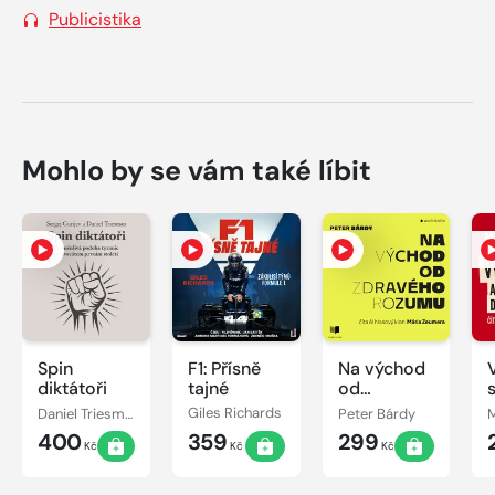
Publicistika
Mohlo by se vám také líbit
Spin
F1: Přísně
Na východ
diktátoři
tajné
od
zdravého
Daniel Triesman, Sergej Gurijev
Giles Richards
Peter Bárdy
rozumu
400
359
299
Kč
Kč
Kč