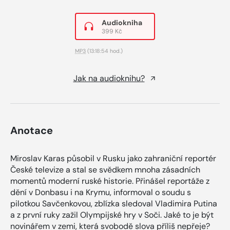
Audiokniha
399 Kč
MP3
(13:18:54 hod.)
Jak na audioknihu?
Anotace
Miroslav Karas působil v Rusku jako zahraniční reportér
České televize a stal se svědkem mnoha zásadních
momentů moderní ruské historie. Přinášel reportáže z
dění v Donbasu i na Krymu, informoval o soudu s
pilotkou Savčenkovou, zblízka sledoval Vladimira Putina
a z první ruky zažil Olympijské hry v Soči. Jaké to je být
novinářem v zemi, která svobodě slova příliš nepřeje?