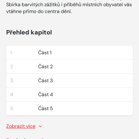
Sbírka barvitých zážitků i příběhů místních obyvatel vás
vtáhne přímo do centra dění.
Přehled kapitol
1
Část 1
2
Část 2
3
Část 3
4
Část 4
5
Část 5
Zobrazit více