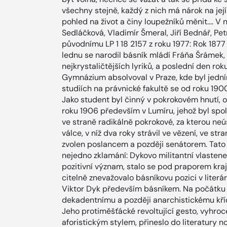
všechny stejně, každý z nich má nárok na její
pohled na život a činy loupežníků měnit.... V
Sedláčková, Vladimír Šmeral, Jiří Bednář, Pe
původnímu LP 1 18 2157 z roku 1977: Rok 1877 
lednu se narodil básník mládí Fráňa Šrámek, 
nejkrystaličtějších lyriků, a poslední den rok
Gymnázium absolvoval v Praze, kde byl jedním
studiích na právnické fakultě se od roku 1900 
Jako student byl činný v pokrokovém hnutí, 
roku 1906 především v Lumíru, jehož byl spo
ve straně radikálně pokrokové, za kterou ne
válce, v níž dva roky strávil ve vězení, ve st
zvolen poslancem a později senátorem. Tato 
nejedno zklamání: Dykovo militantní vlastene
pozitivní význam, stalo se pod praporem kraj
citelně znevažovalo básníkovu pozici v literá
Viktor Dyk především básníkem. Na počátku sv
dekadentnímu a později anarchistickému kří
Jeho protiměšťácké revoltující gesto, vyhro
aforistickým stylem, přineslo do literatury