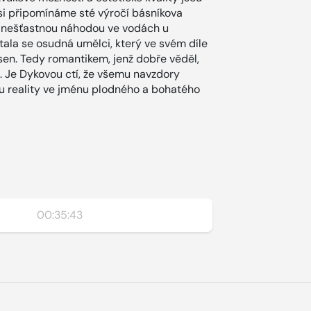
y si připomínáme sté výročí básníkova
31 nešťastnou náhodou ve vodách u
tala se osudná umělci, který ve svém díle
sen. Tedy romantikem, jenž dobře věděl,
. Je Dykovou ctí, že všemu navzdory
nu reality ve jménu plodného a bohatého
00:35:43