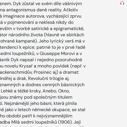
a snem. Dyk zůstal ve svém díle vášnivým
 na antagonismus dané reality. Ačkoliv
á imaginace autorova, vycházející zprvu
sná v pojmenování a neklesá nikdy do
devším v tvorbě satirické a epigramatické,
sátor národního života (hlavně ve sbírkách
Prohrané kampaně). Jeho lyrický verš má v
endenci k epice; patrné to je v prvé řadě
 sedmi loupežníků, v Giuseppe Morovi a v
básník Dyk napsal i nejedno pozoruhodné
kou novelu Krysař a mnoho povídek (např. v
Hackenschmidův, Prosinec aj) a dramat:
dřej a drak, Revoluční trilogie aj.
r významných a dodnes cenných básnických
, Lehké a těžké kroky, Anebo, Okno,
šů jsou známy pod společným titulem
í. Nejznámější jeho básní, která plnila
jně jako v letech německé okupace, se stal
ho období patří k nejvýznamnějším
dba Milá sedmi loupežníků (1906). Její