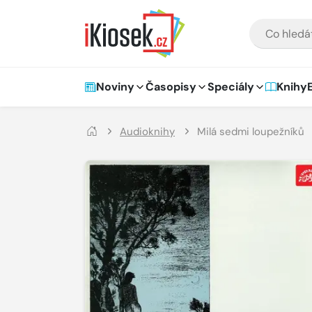
Přejít na hlavní obsah
VYHLEDÁVÁNÍ
Hlavní navigace
Noviny
Časopisy
Speciály
Knihy
Audioknihy
Milá sedmi loupežníků