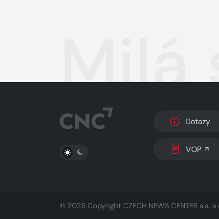
Milá
Dotazy
PŘEPNOUT SVĚTLÝ/TMAVÝ REŽIM
VOP
© 2026 Copyright
CZECH NEWS CENTER a.s.
a 