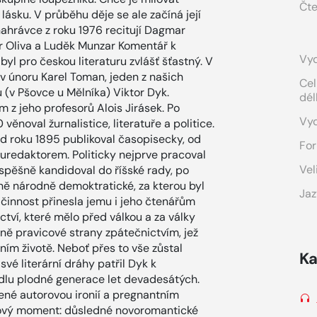
Čte
 lásku. V průběhu děje se ale začíná její
 nahrávce z roku 1976 recitují Dagmar
tr Oliva a Luděk Munzar Komentář k
Vyd
byl pro českou literaturu zvlášť šťastný. V
v únoru Karel Toman, jeden z našich
Cel
u (v Pšovce u Mělníka) Viktor Dyk.
dél
 z jeho profesorů Alois Jirásek. Po
Vy
věnoval žurnalistice, literatuře a politice.
od roku 1895 publikoval časopisecky, od
For
luredaktorem. Politicky nejprve pracoval
Vel
úspěšně kandidoval do říšské rady, po
raně národně demoktratické, za kterou byl
Jaz
činnost přinesla jemu i jeho čtenářům
ctví, které mělo před válkou a za války
ně pravicové strany zpátečnictvím, jež
rním životě. Neboť přes to vše zůstal
Ka
é literární dráhy patřil Dyk k
dlu plodné generace let devadesátých.
cené autorovou ironií a pregnantním
 nový moment: důsledné novoromantické