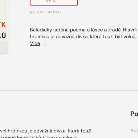
69 Kč
MP3
(00:35:43 hod.)
Baladicky laděná poéma o lásce a zradě. Hlavní
hrdinkou je odvážná dívka, která touží být volná,.
Více
Po
Aut
ní hrdinkou je odvážná dívka, která touží
skupině loupežníků. Chce je milovat