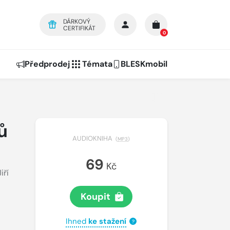
DÁRKOVÝ
CERTIFIKÁT
0
Předprodej
Témata
BLESKmobil
ů
AUDIOKNIHA
(
MP3
)
69
Kč
Jiří
Koupit
Ihned
ke stažení
?