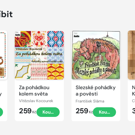
íbit
Přehrát
Přehrát
P
ukázku
ukázku
u
Za pohádkou
Slezské pohádky
N
y
kolem světa
a pověsti
K
Vítězslav Kocourek
František Sláma
C
259
259
t
Koupit
Koupit
Kč
Kč