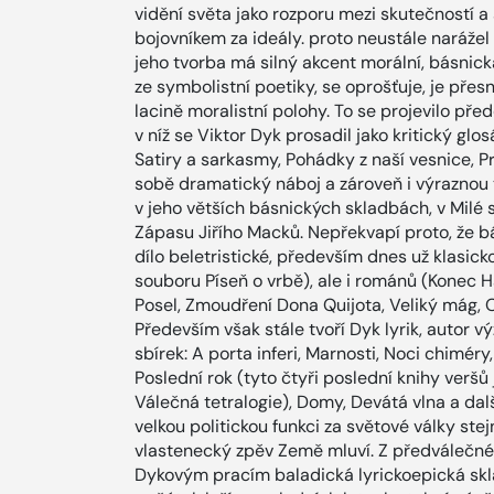
vidění světa jako rozporu mezi skutečností 
bojovníkem za ideály. proto neustále narážel
jeho tvorba má silný akcent morální, básnick
ze symbolistní poetiky, se oprošťuje, je pře
lacině moralistní polohy. To se projevilo pře
v níž se Viktor Dyk prosadil jako kritický glo
Satiry a sarkasmy, Pohádky z naší vesnice, 
sobě dramatický náboj a zároveň i výraznou t
v jeho větších básnických skladbách, v Milé
Zápasu Jiřího Macků. Nepřekvapí proto, že 
dílo beletristické, především dnes už klasic
souboru Píseň o vrbě), ale i románů (Konec 
Posel, Zmoudření Dona Quijota, Veliký mág, On
Především však stále tvoří Dyk lyrik, auto
sbírek: A porta inferi, Marnosti, Noci chiméry
Poslední rok (tyto čtyři poslední knihy ver
Válečná tetralogie), Domy, Devátá vlna a dalš
velkou politickou funkci za světové války ste
vlastenecký zpěv Země mluví. Z předválečné
Dykovým pracím baladická lyrickoepická skla