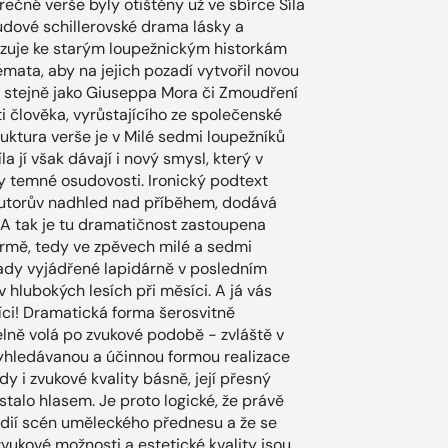
ěrečné verše byly otištěny už ve sbírce Síla
udové schillerovské drama lásky a
azuje ke starým loupežnickým historkám
mata, aby na jejich pozadí vytvořil novou
e stejně jako Giuseppa Mora či Zmoudření
ti člověka, vyrůstajícího ze společenské
truktura verše je v Milé sedmi loupežníků
a jí však dávají i nový smysl, který v
y temné osudovosti. Ironický podtext
 autorův nadhled nad příběhem, dodává
a. A tak je tu dramatičnost zastoupena
ormě, tedy ve zpěvech milé a sedmi
zrady vyjádřené lapidárně v posledním
v hlubokých lesích při měsíci. A já vás
íci! Dramatická forma šerosvitně
lně volá po zvukové podobě - zvláště v
vyhledávanou a účinnou formou realizace
kdy i zvukové kvality básně, její přesný
stalo hlasem. Je proto logické, že právě
ódií scén uměleckého přednesu a že se
zvukové možnosti a estetické kvality jsou