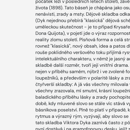
počátek leží v posledních letech století, záv
života (1898). Tato báseň je chápána jako os
nenávisti, zrady a msty. Dějově skladba odk
(Dyk nejednou přebírá "klasická" dějová sché
uměleckou skutečnost - je to případ Krysař
Dona Quijota), v pojetí jde o výraz rozpornos
reality zlomu století. Písňová forma a celá s
rovnež "klasická", nový obsah, idea a patos díl
rouše poklidného veršového toku přijímá rys
intelektuálního charakteru, v němž je jasný
skladbě další rozměr, tvoří její vnitřní dram
nejen v příběhu samém, nýbrž i ve zvolené f
loupežníků, a především v polaritě lásky a 
čtyřverší skladby: A já vás všechny milovala 
všechny zrazovala, mí smutní, krásní loupežn
baladického příběhu lásky a zrady pochopite
době, kdy mluvené slovo se stále víc stává 
básníkova poselství. Plně to platí v případě, 
rytmus a výrazný rým, vyzývají, aby slovo se 
tato skladba Viktora Dyka zaznívá často z p
nyní dostává i na gramofonovou desku, jejíž 