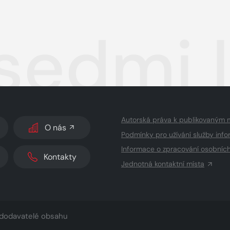
 sedmi 
Autorská práva k publikovaným 
O nás
Podmínky pro užívání služby info
Informace o zpracování osobníc
Kontakty
Jednotná kontaktní místa
dodavatelé obsahu