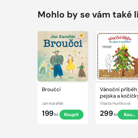
Mohlo by se vám také l
Přehrát
Přehrát
ukázku
ukázku
Broučci
Vánoční příběh
pejska a kočičk
Jan Karafiát
Vlasta Hurtíková
199
299
Koupit
Koupi
Kč
Kč