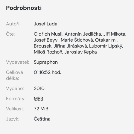
Podrobnosti
Autoři:
Josef Lada
Čte:
Oldřich Musil
,
Antonín Jedlička
,
Jiří Mikota
,
Josef Beyvl
,
Marie Štichová
,
Otakar ml.
Brousek
,
Jiřina Jirásková
,
Lubomír Lipský
,
Miloš Rozhoň
,
Jaroslav Kepka
Vydavatel:
Supraphon
Celková
01:16:52 hod.
délka:
Vydáno:
2010
Formáty:
MP3
Velikost:
72 MiB
Jazyk:
Čeština