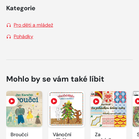
Kategorie
Pro děti a mládež
Pohádky
Mohlo by se vám také líbit
Broučci
Vánoční
Za