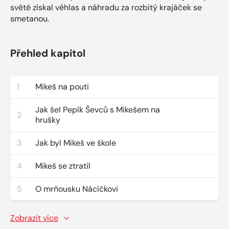
světě získal věhlas a náhradu za rozbitý krajáček se
smetanou.
Přehled kapitol
1
Mikeš na pouti
Jak šel Pepík Ševců s Mikešem na
2
hrušky
3
Jak byl Mikeš ve škole
4
Mikeš se ztratil
5
O mrňousku Nácíčkovi
Zobrazit více