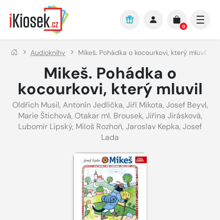
Přejít na hlavní obsah
0
Audioknihy
Mikeš. Pohádka o kocourkovi, který mluvil
Mikeš. Pohádka o
kocourkovi, který mluvil
Oldřich Musil
,
Antonín Jedlička
,
Jiří Mikota
,
Josef Beyvl
,
Marie Štichová
,
Otakar ml. Brousek
,
Jiřina Jirásková
,
Lubomír Lipský
,
Miloš Rozhoň
,
Jaroslav Kepka
,
Josef
Lada