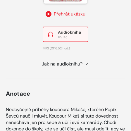
Přehrát ukázku
Audiokniha
69 Kč
MP3
(01:16:52 hod.)
Jak na audioknihu?
Anotace
Neobyčejné příběhy koucoura Mikeše, kterého Pepík
Ševců naučil mluvit. Koucour Mikeš si tuto dovednost
nenechává jen pro sebe a učí i své kamarády. Chodí
dokonce do školy, kde se učí číst, ale musí odejít, aby ve