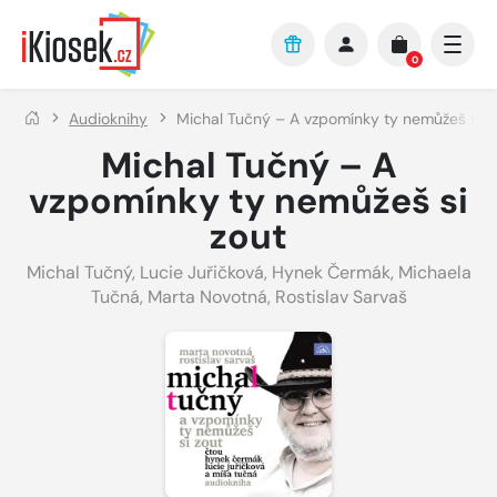
Přejít na hlavní obsah
0
Audioknihy
Michal Tučný – A vzpomínky ty nemůžeš si z
Michal Tučný – A
vzpomínky ty nemůžeš si
zout
Michal Tučný
,
Lucie Juřičková
,
Hynek Čermák
,
Michaela
Tučná
,
Marta Novotná
,
Rostislav Sarvaš