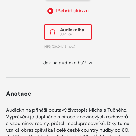
Přehrát ukázku
Audiokniha
339 Kč
MP3
(09:04:48 hod.)
Jak na audioknihu?
Anotace
Audiokniha přináší poutavý životopis Michala Tučného.
Vyprávění je doplněno o citace z novinových rozhovorů
a vzpomínky rodiny, přátel i spolupracovníků. Díky tomu
vzniká obraz zpěváka i celé české country hudby od 60.