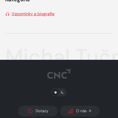
Vzpomínky a biografie
Michal Tuč
PŘEPNOUT SVĚTLÝ/TMAVÝ REŽIM
Dotazy
O nás