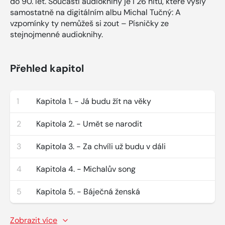
do 90. let. Součástí audioknihy je i 26 hitů, které vyšly
samostatně na digitálním albu Michal Tučný: A
vzpomínky ty nemůžeš si zout – Písničky ze
stejnojmenné audioknihy.
Přehled kapitol
1
Kapitola 1. - Já budu žít na věky
2
Kapitola 2. - Umět se narodit
3
Kapitola 3. - Za chvíli už budu v dáli
4
Kapitola 4. - Michalův song
5
Kapitola 5. - Báječná ženská
Zobrazit více