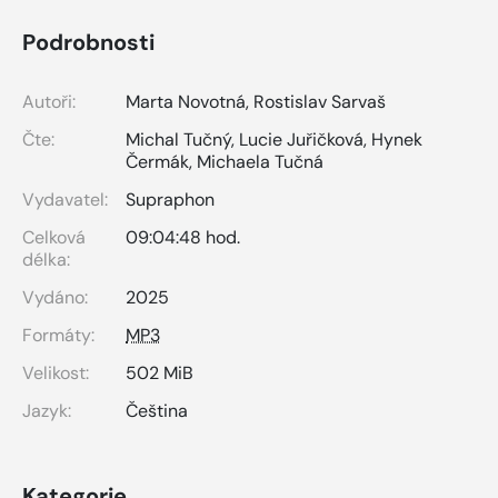
Podrobnosti
Autoři:
Marta Novotná
,
Rostislav Sarvaš
Čte:
Michal Tučný
,
Lucie Juřičková
,
Hynek
Čermák
,
Michaela Tučná
Vydavatel:
Supraphon
Celková
09:04:48 hod.
délka:
Vydáno:
2025
Formáty:
MP3
Velikost:
502 MiB
Jazyk:
Čeština
Kategorie