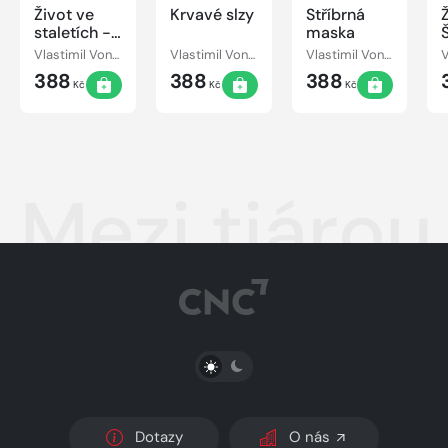
Život ve
Krvavé slzy
Stříbrná
staletích -
maska
16. století
Vlastimil Vondruška
Vlastimil Vondruška
Vlastimil Vondruška
388
388
388
Kč
Kč
Kč
Mezi tiárou a
PŘEPNOUT SVĚTLÝ/TMAVÝ REŽIM
Dotazy
O nás