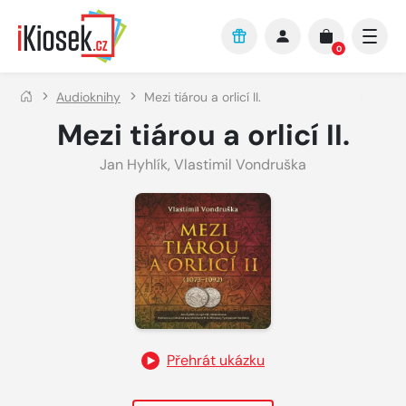
Přejít na hlavní obsah
0
Audioknihy
Mezi tiárou a orlicí II.
Mezi tiárou a orlicí II.
Jan Hyhlík
,
Vlastimil Vondruška
Přehrát ukázku