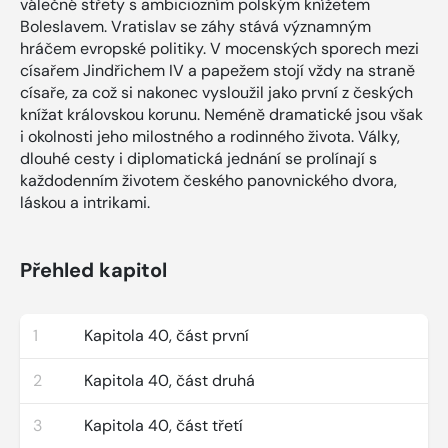
válečné střety s ambiciozním polským knížetem
Boleslavem. Vratislav se záhy stává významným
hráčem evropské politiky. V mocenských sporech mezi
císařem Jindřichem IV a papežem stojí vždy na straně
císaře, za což si nakonec vysloužil jako první z českých
knížat královskou korunu. Neméně dramatické jsou však
i okolnosti jeho milostného a rodinného života. Války,
dlouhé cesty i diplomatická jednání se prolínají s
každodenním životem českého panovnického dvora,
láskou a intrikami.
Přehled kapitol
1
Kapitola 40, část první
2
Kapitola 40, část druhá
3
Kapitola 40, část třetí