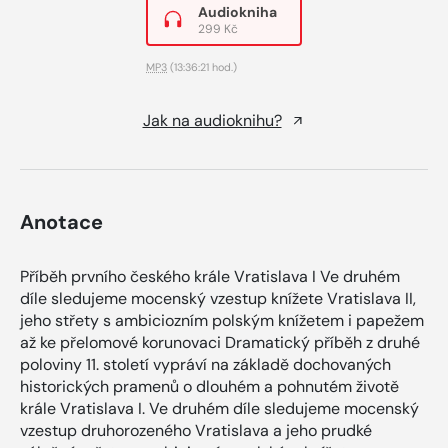
Audiokniha
299 Kč
MP3
(13:36:21 hod.)
Jak na audioknihu?
Anotace
Příběh prvního českého krále Vratislava I Ve druhém
díle sledujeme mocenský vzestup knížete Vratislava II,
jeho střety s ambiciozním polským knížetem i papežem
až ke přelomové korunovaci Dramatický příběh z druhé
poloviny 11. století vypráví na základě dochovaných
historických pramenů o dlouhém a pohnutém životě
krále Vratislava I. Ve druhém díle sledujeme mocenský
vzestup druhorozeného Vratislava a jeho prudké