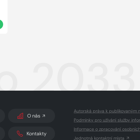
t
o 2033
Autorská práva k publikovaným 
O nás
Podmínky pro užívání služby info
Informace o zpracování osobníc
Kontakty
Jednotná kontaktní místa