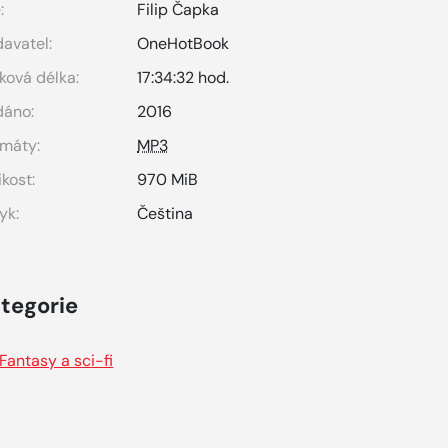
:
Filip Čapka
avatel:
OneHotBook
ková délka:
17:34:32 hod.
dáno:
2016
máty:
MP3
ikost:
970 MiB
yk:
Čeština
tegorie
Fantasy a sci-fi