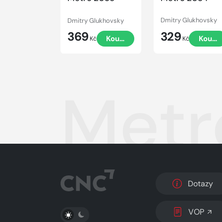
Dmitry Glukhovsky
Dmitry Glukhovsky
369
329
Koupit
Koupi
Kč
Kč
Metr
Dotazy
PŘEPNOUT SVĚTLÝ/TMAVÝ REŽIM
VOP