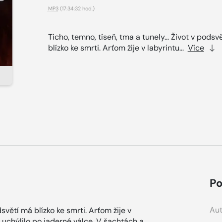
MP3
(17:34:32 hod.)
Ticho, temno, tíseň, tma a tunely… Život v podsv
blízko ke smrti. Arťom žije v labyrintu...
Více
Po
Aut
světí má blízko ke smrti. Arťom žije v
 uchýlilo po jaderné válce. V šachtách a