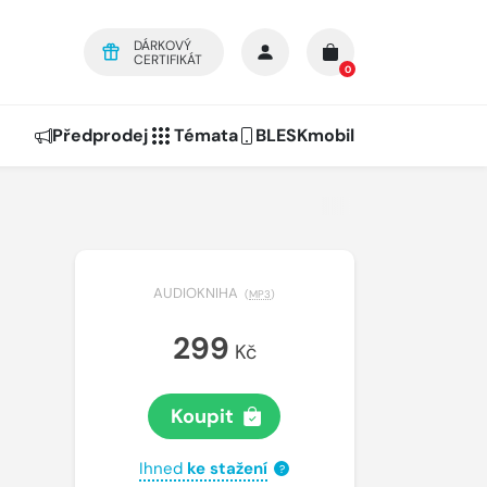
DÁRKOVÝ
CERTIFIKÁT
0
Předprodej
Témata
BLESKmobil
AUDIOKNIHA
(
MP3
)
299
Kč
Koupit
Ihned
ke stažení
?