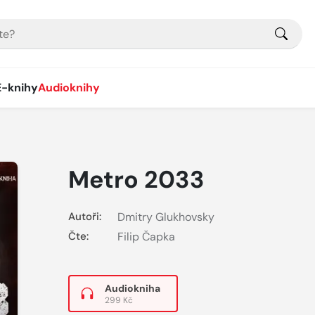
E-knihy
Audioknihy
Metro 2033
Autoři:
Dmitry Glukhovsky
Čte:
Filip Čapka
Audiokniha
299 Kč