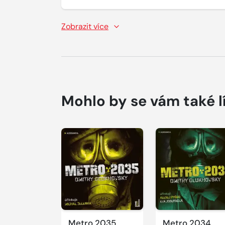
Zobrazit více
Mohlo by se vám také l
Přehrát
ukázku
Metro 2035
Metro 2034