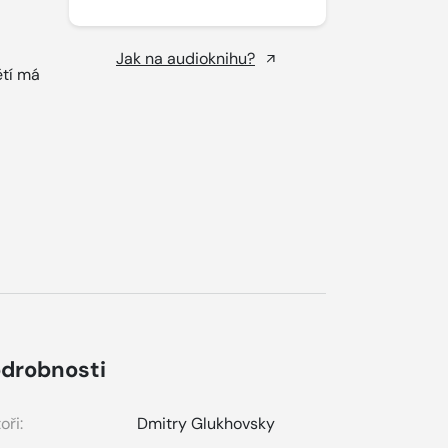
Jak na audioknihu?
ětí má
drobnosti
oři:
Dmitry Glukhovsky