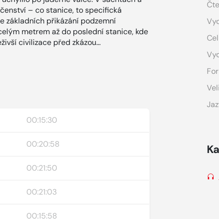
Čte
čenství – co stanice, to specifická
ze základních přikázání podzemní
Vyd
t celým metrem až do poslední stanice, kde
Cel
živší civilizace před zkázou…
Vy
For
Vel
Jaz
00:15:30
00:20:58
Ka
00:21:50
00:21:03
00:15:58