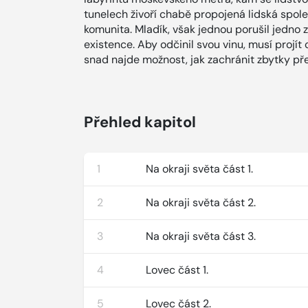
tunelech živoří chabě propojená lidská spole
komunita. Mladík, však jednou porušil jedno 
existence. Aby odčinil svou vinu, musí projí
snad najde možnost, jak zachránit zbytky pře
Přehled kapitol
1
Na okraji světa část 1.
2
Na okraji světa část 2.
3
Na okraji světa část 3.
4
Lovec část 1.
5
Lovec část 2.