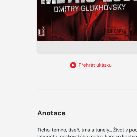
Přehrát ukázku
Anotace
Ticho, temno, tíseň, tma a tunely… Život v pod
labyrintu moskevského metra, kam se lidstvo