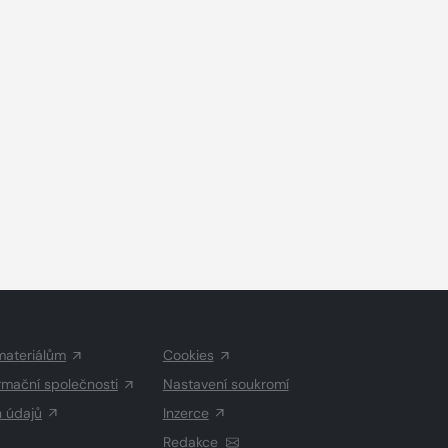
materiálům
Cookies
rmační společnosti
Nastavení soukromí
h údajů
Inzerce
Redakce