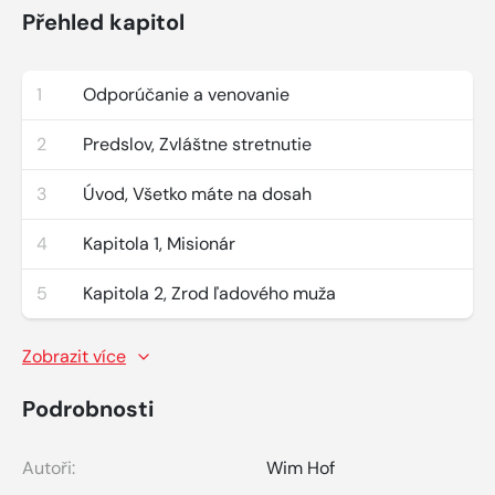
Přehled kapitol
1
Odporúčanie a venovanie
2
Predslov, Zvláštne stretnutie
3
Úvod, Všetko máte na dosah
4
Kapitola 1, Misionár
5
Kapitola 2, Zrod ľadového muža
Zobrazit více
Podrobnosti
Autoři:
Wim Hof