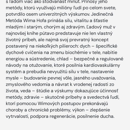
s ľadom viac ako stodvanásť minút. Prínosy jeho
metódy, ktorú využívajú milióny ľudí po celom svete,
potvrdilo osem univerzitných výskumov. Jedinečná
Metóda Wima Hofa prináša silu, vitalitu a šťastie
mladým i starým, chorým aj zdravým. Ľadový muž v
najnovšej knihe pútavo predstavuje nie len vlastný
životný príbeh, ale najmä svoj prevratný koncept
postavený na niekoľkých pilieroch: dych – špecifické
dychové cvičenia na zmenu biochémie v tele, nabitie
energiou a sústredenie, chlad – bezpečné a regulované
návody na otužovanie, ktoré posilnia kardiovaskulárny
systém a prebudia nevyužitú silu v tele, nastavenie
mysle – budovanie pevnej vôle, jasného uvažovania,
zmyslového vedomia a návrat k vrodenej radosti zo
života, veda – štúdie a výskumy dokazujúce účinnosť
metódy, zdravie – skutočné príbehy a svedectvá ľudí,
ktorí pomocou Wimových postupov prekonávajú
choroby a chronické problémy, výkon – zlepšenie
vytrvalosti, podpora regenerácie, posilnenie ducha.