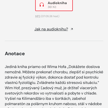
Audiokniha
361 Kč
MP3
(07:05:26 hod.)
Jak na audioknihu?
Anotace
Jediná kniha priamo od Wima Hofa „Dokážete doslova
nemožné. Môžete prekonať chorobu, zlepšiť si psychické
zdravie aj fyzický výkon, dokonca dostať pod kontrolu
vlastnú fyziológiu. Zvládnete každú stresovú situáciu.“
Wim Hof, prezývaný Ľadový muž, je držiteľ viacerých
svetových rekordov vo vytrvalosti a pobyte v chlade.
Vyšiel na Kilimandžáro iba v šortkách, zabehol
polmaratón za polárnym kruhom naboso, stál v nádobe