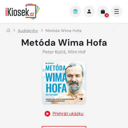
Přejít na hlavní obsah
0
Audioknihy
Metóda Wima Hofa
Metóda Wima Hofa
Peter Kočiš
,
Wim Hof
Přehrát ukázku