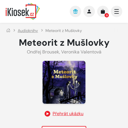
Přejít na hlavní obsah
0
Audioknihy
Meteorit z Mušlovky
Meteorit z Mušlovky
Ondřej Brousek
,
Veronika Valentová
Přehrát ukázku