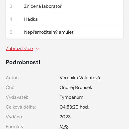
3
Zničená laboratoř
4
Hádka
5
Nepřemožitelný amulet
Zobrazit více
Podrobnosti
Autoři:
Veronika Valentová
Čte:
Ondřej Brousek
Vydavatel:
Tympanum
Celková délka:
04:53:20 hod.
Vydáno:
2023
Formáty:
MP3