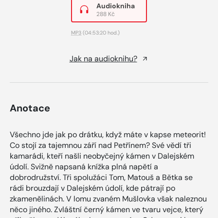
Audiokniha
288 Kč
MP3
(04:53:20 hod.)
Jak na audioknihu?
Anotace
Všechno jde jak po drátku, když máte v kapse meteorit!
Co stojí za tajemnou září nad Petřínem? Své vědí tři
kamarádi, kteří našli neobyčejný kámen v Dalejském
údolí. Svižně napsaná knížka plná napětí a
dobrodružství. Tři spolužáci Tom, Matouš a Bětka se
rádi brouzdají v Dalejském údolí, kde pátrají po
zkamenělinách. V lomu zvaném Mušlovka však naleznou
něco jiného. Zvláštní černý kámen ve tvaru vejce, který