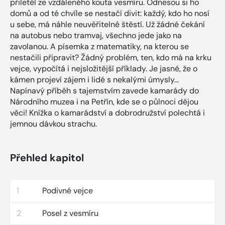
přiletěl ze vzdáleného kouta vesmíru. Odnesou si ho
domů a od té chvíle se nestačí divit: každý, kdo ho nosí
u sebe, má náhle neuvěřitelné štěstí. Už žádné čekání
na autobus nebo tramvaj, všechno jede jako na
zavolanou. A písemka z matematiky, na kterou se
nestačili připravit? Žádný problém, ten, kdo má na krku
vejce, vypočítá i nejsložitější příklady. Je jasné, že o
kámen projeví zájem i lidé s nekalými úmysly…
Napínavý příběh s tajemstvím zavede kamarády do
Národního muzea i na Petřín, kde se o půlnoci dějou
věci! Knížka o kamarádství a dobrodružství polechtá i
jemnou dávkou strachu.
Přehled kapitol
1
Podivné vejce
2
Posel z vesmíru