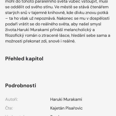
mohl do tohoto paralelního světa vůbec vstoupit, musí
se oddělit od svého stínu. Ve městě se stává čtenářem
starých snů v tajemné knihovně, kde dívku znovu potká
– ta ho však už nepoznává. Nakonec se mu v dospělosti
podaří vrátit se do reálného světa, aby našel smysl
života.Haruki Murakami přináší melancholický a
filozofický román o ztracené lásce, hledání sebe sama a
možnosti překonat zdi, snové i reálné.
Přehled kapitol
Podrobnosti
Autoři:
Haruki Murakami
Čte:
Kajetán Písařovic