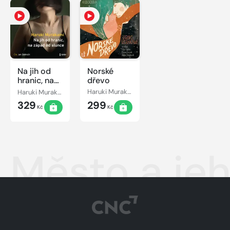
Na jih od
Norské
hranic, na
dřevo
západ od
Haruki Murakami
Haruki Murakami
slunce
329
299
Kč
Kč
Město a jeh