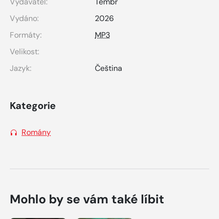
Vydavatel:
Tembr
Vydáno:
2026
Formáty:
MP3
Velikost:
Jazyk:
Čeština
Kategorie
Romány
Mohlo by se vám také líbit