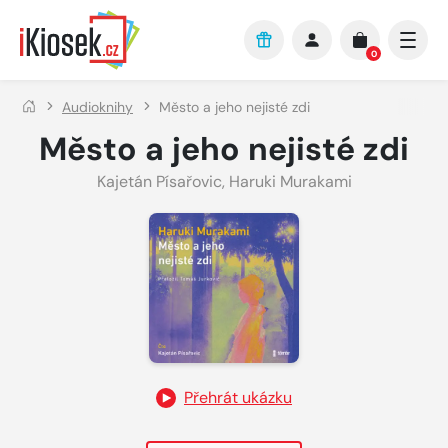
Přejít na hlavní obsah
0
Audioknihy
Město a jeho nejisté zdi
Město a jeho nejisté zdi
Kajetán Písařovic
,
Haruki Murakami
Přehrát ukázku