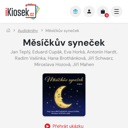
Přejít na hlavní obsah
0
Audioknihy
Měsíčkův syneček
Měsíčkův syneček
Jan Teplý
,
Eduard Cupák
,
Eva Horká
,
Antonín Hardt
,
Radim Vašinka
,
Hana Brothánková
,
Jiří Schwarz
,
Miroslava Hozová
,
Jiří Mahen
Přehrát ukázku