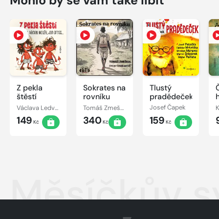
Mohlo by se vám také líbit
Z pekla
Sokrates na
Tlustý
štěstí
rovníku
pradědeček
Václava Ledvinková
Tomáš Zmeškal
Josef Čapek
K
149
340
159
Kč
Kč
Kč
Měsíčkův 