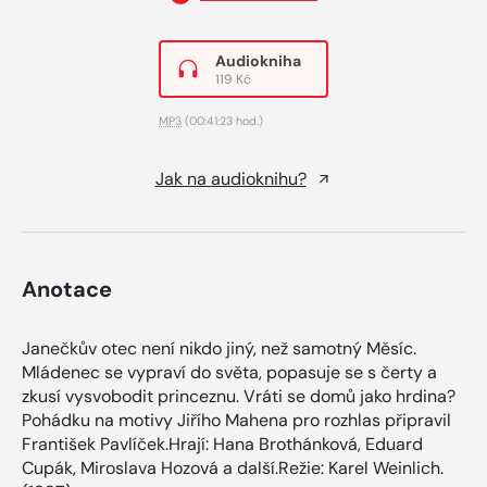
Audiokniha
119 Kč
MP3
(00:41:23 hod.)
Jak na audioknihu?
Anotace
Janečkův otec není nikdo jiný, než samotný Měsíc.
Mládenec se vypraví do světa, popasuje se s čerty a
zkusí vysvobodit princeznu. Vráti se domů jako hrdina?
Pohádku na motivy Jiřího Mahena pro rozhlas připravil
František Pavlíček.Hrají: Hana Brothánková, Eduard
Cupák, Miroslava Hozová a další.Režie: Karel Weinlich.