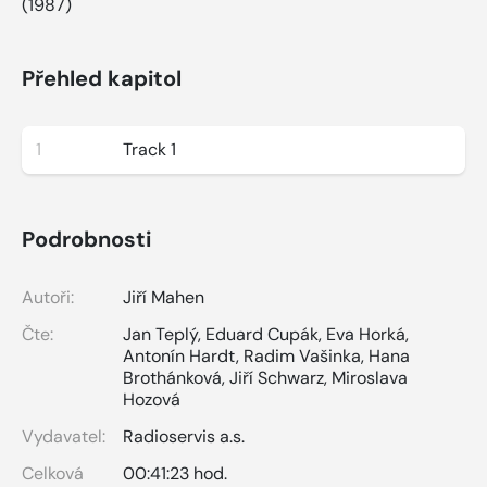
(1987)
Přehled kapitol
1
Track 1
Podrobnosti
Autoři:
Jiří Mahen
Čte:
Jan Teplý
,
Eduard Cupák
,
Eva Horká
,
Antonín Hardt
,
Radim Vašinka
,
Hana
Brothánková
,
Jiří Schwarz
,
Miroslava
Hozová
Vydavatel:
Radioservis a.s.
Celková
00:41:23 hod.