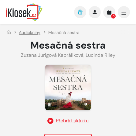
Přejít na hlavní obsah
0
Audioknihy
Mesačná sestra
Mesačná sestra
Zuzana Jurigová Kapráliková
,
Lucinda Riley
Přehrát ukázku