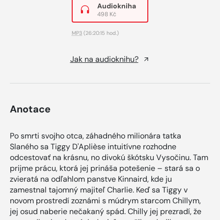
Audiokniha
498 Kč
MP3
(26:20:15 hod.)
Jak na audioknihu?
Anotace
Po smrti svojho otca, záhadného milionára tatka
Slaného sa Tiggy D'Aplièse intuitívne rozhodne
odcestovať na krásnu, no divokú škótsku Vysočinu. Tam
prijme prácu, ktorá jej prináša potešenie – stará sa o
zvieratá na odľahlom panstve Kinnaird, kde ju
zamestnal tajomný majiteľ Charlie. Keď sa Tiggy v
novom prostredí zoznámi s múdrym starcom Chillym,
jej osud naberie nečakaný spád. Chilly jej prezradí, že