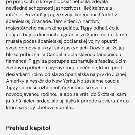
po predkoch, o ktorých dosiaľ netušila, zdedila
nevšedné schopnosti jasnozrivosti, liečiteľstva a
intuície. Prezradí jej aj, že svoje korene má hľadať v
španielskej Granade. Tam v tieni Alhambry,
majestátneho maurského paláca, Tiggy odhalí, čo ju
spája s bájnou komunitou gitanos zo Sacromonte, ktorá
musela počas španielskej občianskej vojny opustiť
svoje domovy a ukryť sa v jaskyniach. Dozvie sa, že jej
blízka príbuzná La Candella bola slávnou tanečnicou
flamenca. Tiggy sa postupne zoznamuje s fascinujúcim
životným príbehom vychýrenej tanečnice, ktorá pred
desiatkami rokov odišla zo Španielska najprv do Južnej
Ameriky a neskôr do New Yorku. No zasiahne osud a
Tiggy sa musí rozhodnúť, či zostane so svojou
novoobjavenou rodinou, alebo sa vráti do Škótska, kam
ju ťahá nielen srdce, ale aj láska k prírode a zvieratám, o
ktoré sa vždy obetavo starala...
Přehled kapitol