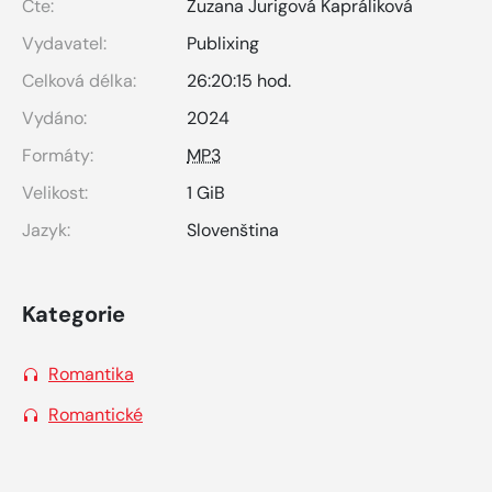
Čte:
Zuzana Jurigová Kapráliková
Vydavatel:
Publixing
Celková délka:
26:20:15 hod.
Vydáno:
2024
Formáty:
MP3
Velikost:
1 GiB
Jazyk:
Slovenština
Kategorie
Romantika
Romantické