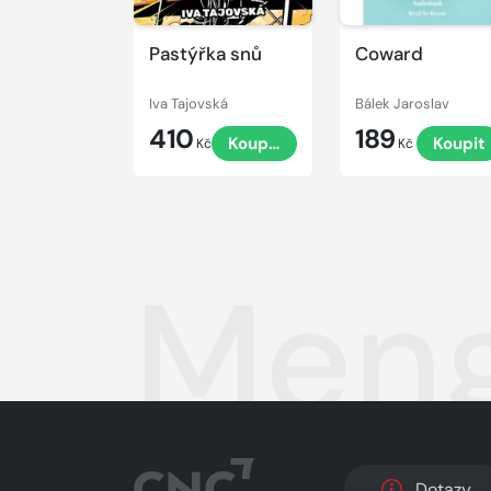
Pastýřka snů
Coward
Iva Tajovská
Bálek Jaroslav
410
189
Koupit
Koupit
Kč
Kč
Meng
Dotazy