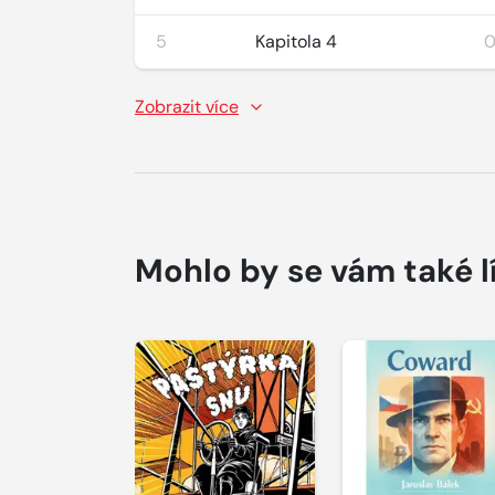
5
Kapitola 4
0
Zobrazit více
Mohlo by se vám také l
Přehrát
Přehrát
ukázku
ukázku