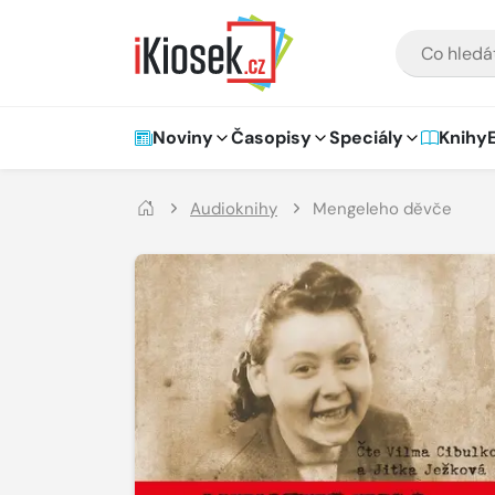
Přejít na hlavní obsah
VYHLEDÁVÁNÍ
Hlavní navigace
Noviny
Časopisy
Speciály
Knihy
Audioknihy
Mengeleho děvče