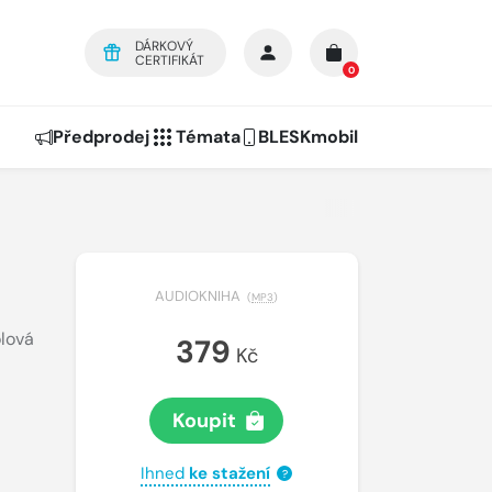
DÁRKOVÝ
CERTIFIKÁT
0
Předprodej
Témata
BLESKmobil
AUDIOKNIHA
(
MP3
)
lová
379
Kč
Koupit
Ihned
ke stažení
?