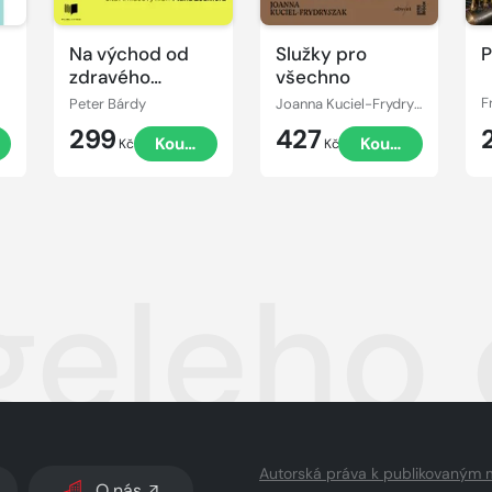
Na východ od
Služky pro
P
zdravého
všechno
rozumu
Peter Bárdy
Joanna Kuciel-Frydryszak
F
299
427
Koupit
Koupit
Kč
Kč
eleho 
Autorská práva k publikovaným 
O nás