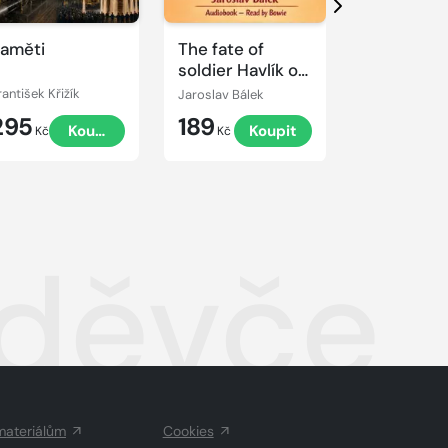
Další
aměti
The fate of
Trouble...
soldier Havlík or
we fought under
rantišek Křižík
Jaroslav Bálek
Jaroslav Bále
Husák
295
189
189
Koupit
Koupit
K
Kč
Kč
Kč
děvče
materiálům
Cookies