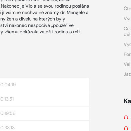
. Nakonec je Viola se svou rodinou poslána
Čte
si jí všimne nechvalně známý dr. Mengele a
Vyd
ny žen a dívek, na kterých byly
ězství nakonec nespočívá „pouze“ ve
Cel
ory všemu dokázala založit rodinu a mít
dél
Vy
For
Vel
Jaz
0:04:19
0:13:51
Ka
0:19:56
0:33:13