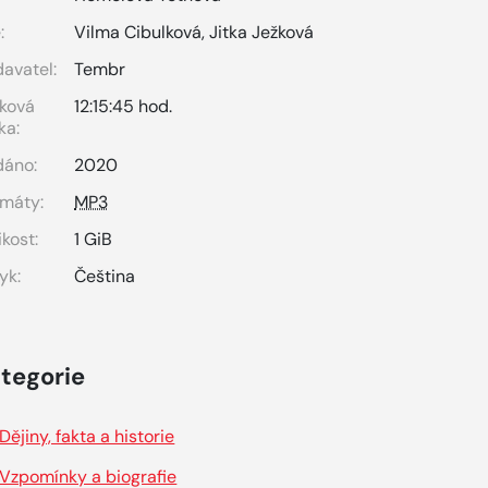
:
Vilma Cibulková
,
Jitka Ježková
avatel:
Tembr
ková
12:15:45 hod.
ka:
dáno:
2020
máty:
MP3
ikost:
1 GiB
yk:
Čeština
tegorie
Dějiny, fakta a historie
Vzpomínky a biografie