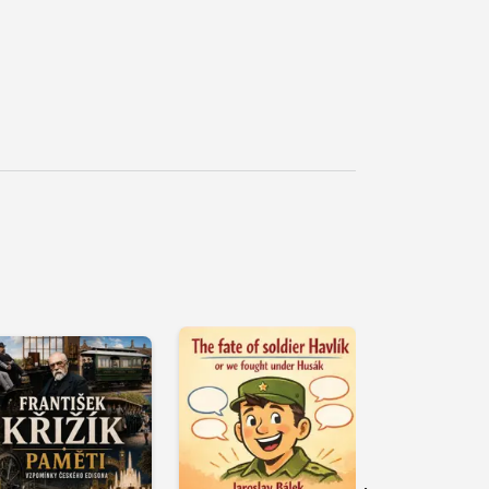
řehrát
kázku
Přehrát
Přehrát
ukázku
ukázku