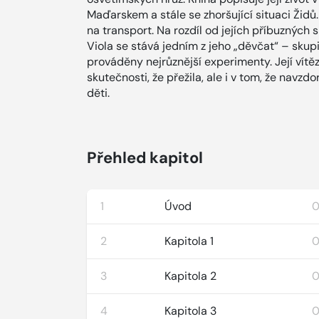
Maďarskem a stále se zhoršující situaci Židů
na transport. Na rozdíl od jejích příbuzných 
Viola se stává jedním z jeho „děvčat“ – skupi
prováděny nejrůznější experimenty. Její vít
skutečnosti, že přežila, ale i v tom, že navzd
děti.
Přehled kapitol
1
Úvod
0
2
Kapitola 1
0
3
Kapitola 2
0
4
Kapitola 3
0