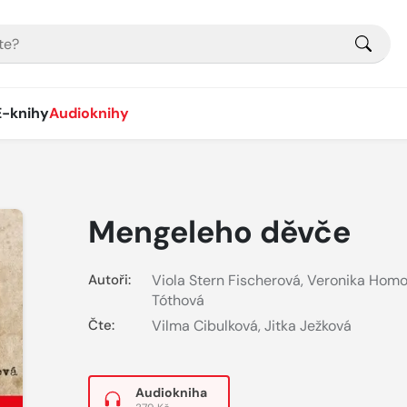
E-knihy
Audioknihy
Mengeleho děvče
Autoři:
Viola Stern Fischerová
,
Veronika Homo
Tóthová
Čte:
Vilma Cibulková
,
Jitka Ježková
Audiokniha