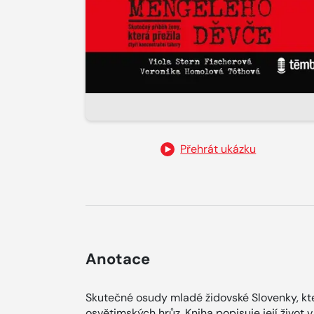
Přehrát ukázku
Anotace
Skutečné osudy mladé židovské Slovenky, kt
osvětimských hrůz. Kniha popisuje její život