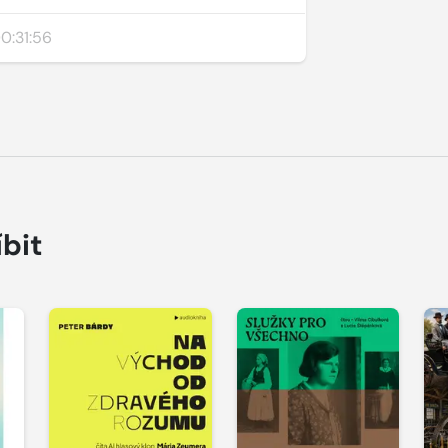
0:31:56
íbit
P
Přehrát
Přehrát
u
ukázku
ukázku