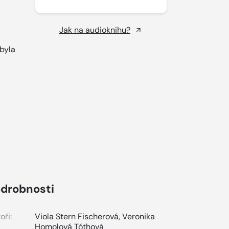
Jak na audioknihu?
byla
drobnosti
oři:
Viola Stern Fischerová
,
Veronika
Homolová Tóthová