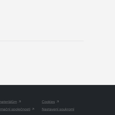
materiálům
Cookies
rmační společnosti
Nastavení soukromí