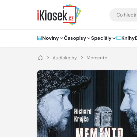
Přejít na hlavní obsah
VYHLEDÁVÁNÍ
Hlavní navigace
Noviny
Časopisy
Speciály
Knihy
Audioknihy
Memento