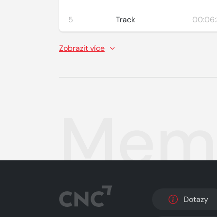
5
Track
00:06:
Zobrazit více
Mem
Dotazy