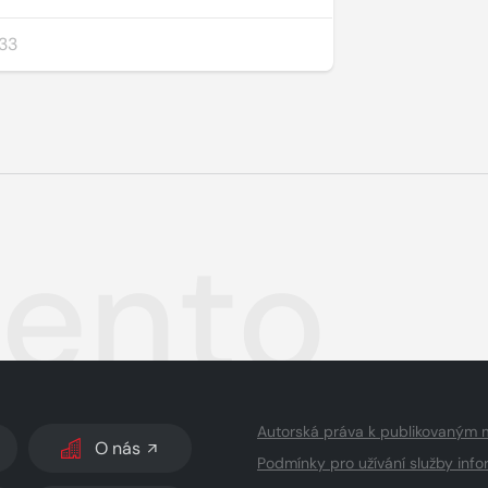
33
ento
Autorská práva k publikovaným 
O nás
Podmínky pro užívání služby info