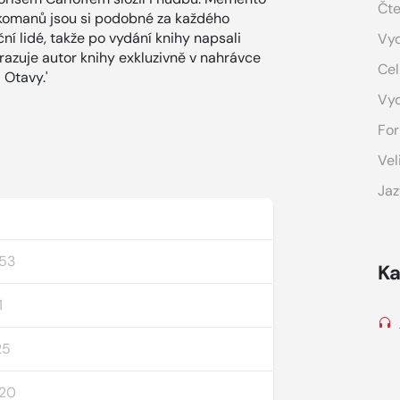
Čte
rkomanů jsou si podobné za každého
í lidé, takže po vydání knihy napsali
Vyd
azuje autor knihy exkluzivně v nahrávce
Cel
 Otavy.'
Vy
For
Vel
Jaz
:53
Ka
1
25
:20