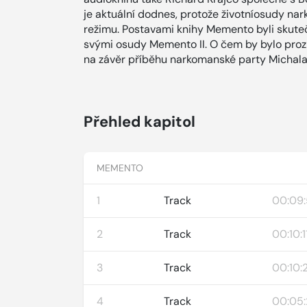
je aktuální dodnes, protože životníosudy na
režimu. Postavami knihy Memento byli skutečn
svými osudy Memento II. O čem by bylo prozr
na závěr příběhu narkomanské party Michala
Přehled kapitol
MEMENTO
1
Track
00:09
2
Track
00:10:1
3
Track
00:10:
4
Track
00:05