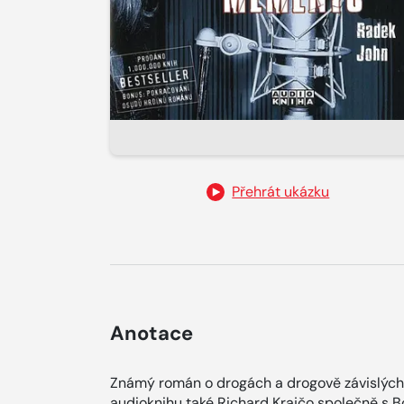
Přehrát ukázku
Anotace
Známý román o drogách a drogově závislých
audioknihu také Richard Krajčo společně s B