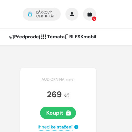
DÁRKOVÝ
CERTIFIKÁT
0
Předprodej
Témata
BLESKmobil
AUDIOKNIHA
(
MP3
)
269
Kč
Koupit
Ihned
ke stažení
?