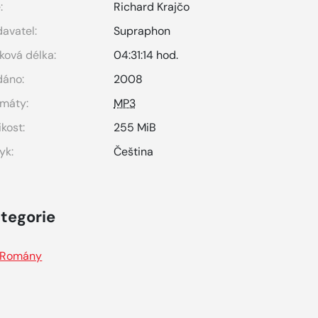
:
Richard Krajčo
avatel:
Supraphon
ková délka:
04:31:14 hod.
dáno:
2008
máty:
MP3
ikost:
255 MiB
yk:
Čeština
tegorie
Romány