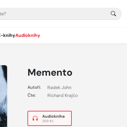
E-knihy
Audioknihy
Memento
Autoři:
Radek John
Čte:
Richard Krajčo
Audiokniha
269 Kč