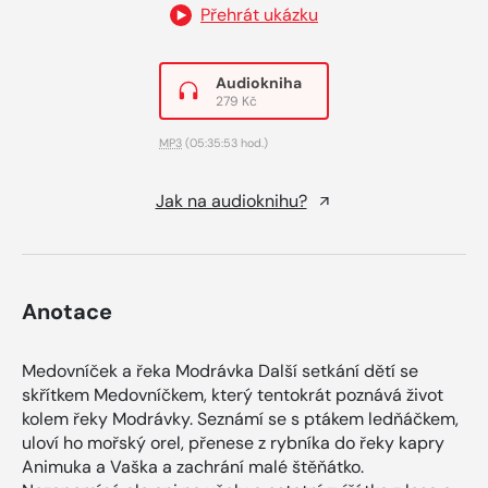
Přehrát ukázku
Audiokniha
279 Kč
MP3
(05:35:53 hod.)
Jak na audioknihu?
Anotace
Medovníček a řeka Modrávka Další setkání dětí se
skřítkem Medovníčkem, který tentokrát poznává život
kolem řeky Modrávky. Seznámí se s ptákem ledňáčkem,
uloví ho mořský orel, přenese z rybníka do řeky kapry
Animuka a Vaška a zachrání malé štěňátko.