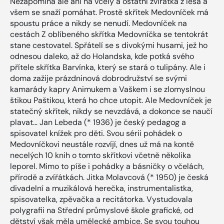
Nezapomíná ale ani na včely a ostatní zvířátka z lesa a
všem se snaží pomáhat. Prostě skřítek Medovníček má
spoustu práce a nikdy se nenudí. Medovníček na
cestách Z oblíbeného skřítka Medovníčka se tentokrát
stane cestovatel. Spřátelí se s divokými husami, jež ho
odnesou daleko, až do Holandska, kde potká svého
přítele skřítka Barvínka, který se stará o tulipány. Ale i
doma zažije prázdninová dobrodružství se svými
kamarády kapry Animukem a Vaškem i se zlomyslnou
štikou Paštikou, která ho chce utopit. Ale Medovníček je
statečný skřítek, nikdy se nevzdává, a dokonce se naučí
plavat… Jan Lebeda (* 1936) je český pedagog a
spisovatel knížek pro děti. Svou sérii pohádek o
Medovníčkovi neustále rozvíjí, dnes už má na kontě
necelých 10 knih o tomto skřítkovi včetně několika
leporel. Mimo to píše i pohádky a básničky o včelách,
přírodě a zvířátkách. Jitka Molavcová (* 1950) je česká
divadelní a muzikálová herečka, instrumentalistka,
spisovatelka, zpěvačka a recitátorka. Vystudovala
polygrafii na Střední průmyslové škole grafické, od
dětství však měla umělecké ambice. Se svou touhou