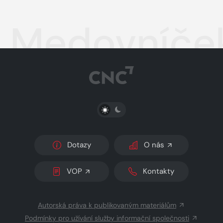
Medovníček
PŘEPNOUT SVĚTLÝ/TMAVÝ REŽIM
Dotazy
O nás
VOP
Kontakty
Autorská práva k publikovaným materiálům
Podmínky pro užívání služby informační společnosti