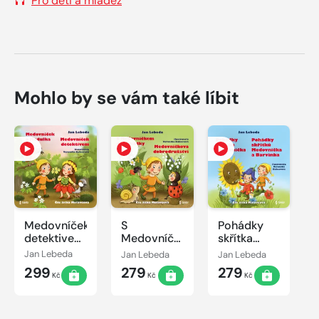
Pro děti a mládež
Mohlo by se vám také líbit
Medovníček
S
Pohádky
detektivem
Medovníčkem
skřítka
+
do
Medovníčka
Jan Lebeda
Jan Lebeda
Jan Lebeda
Medovníček
pohádky a
a Pohádky
299
279
279
a Medulka
Medovníčkova
skřítků
Kč
Kč
Kč
dobrodružství
Medovníčka
a Barvínka