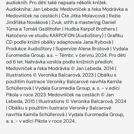
audioknih. Pro děti také napsala několik knížek.
Audiokniha: Jan Lebeda: Medovníček a řeka Modrávka a
Medovníček na cestách | Čte Jitka Molavcová | Režie
Jindřiška Nováková | Zvuk, střih a mastering Daniel
Tůma a Tomáš Gsöllhofer | Hudba Karpof Brothers |
Natočeno ve studiu KARPOFON (AudioStory) | Grafiku
CD podle knižní obálky adaptovala Jana Rybová |
Produkce AudioStory | Supervize Alena Brožová | Vydala
Euromedia Group, a.s. – Témbr, v červnu 2024. Pro děti
od 6 let. Nahrávka vznikla podle knižních předloh:
Medovníček a řeka Modrávka © Jan Lebeda, 2014 |
Illustrations © Veronika Balcarová, 2023 | Obálku s
použitím ilustrace Veroniky Balcarové navrhla Kamila
Schüllerová | Vydala Euromedia Group, a. s. - v edici
Pikola v roce 2023. Medovníček na cestách © Jan
Lebeda, 2015 | Illustrations © Veronika Balcarová, 2024
| Obálku s použitím ilustrace Veroniky Balcarové
navrhla Kamila Schüllerová | Vydala Euromedia Group,
a. s. - v edici Pikola v roce 2024.