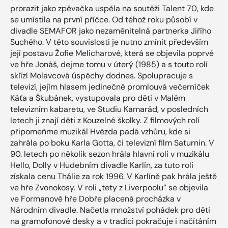
prorazit jako zpěvačka uspěla na soutěži Talent 70, kde
se umístila na první příčce. Od téhož roku působí v
divadle SEMAFOR jako nezaměnitelná partnerka Jiřího
Suchého. V této souvislosti je nutno zmínit především
její postavu Žofie Melicharové, která se objevila poprvé
ve hře Jonáš, dejme tomu v úterý (1985) a s touto rolí
sklízí Molavcová úspěchy dodnes. Spolupracuje s
televizí, jejím hlasem jedinečně promlouvá večerníček
Káťa a Škubánek, vystupovala pro děti v Malém
televizním kabaretu, ve Studiu Kamarád, v posledních
letech ji znají děti z Kouzelné školky. Z filmových rolí
připomeňme muzikál Hvězda padá vzhůru, kde si
zahrála po boku Karla Gotta, či televizní film Saturnin. V
90. letech po několik sezon hrála hlavní roli v muzikálu
Hello, Dolly v Hudebním divadle Karlín, za tuto roli
získala cenu Thálie za rok 1996. V Karlíně pak hrála ještě
ve hře Zvonokosy. V roli „tety z Liverpoolu” se objevila
ve Formanově hře Dobře placená procházka v
Národním divadle. Načetla množství pohádek pro děti
na gramofonové desky a v tradici pokračuje i načítáním