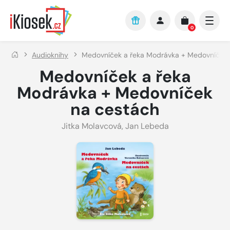
Přejít na hlavní obsah
0
Audioknihy
Medovníček a řeka Modrávka + Medovníček 
Medovníček a řeka
Modrávka + Medovníček
na cestách
Jitka Molavcová
,
Jan Lebeda