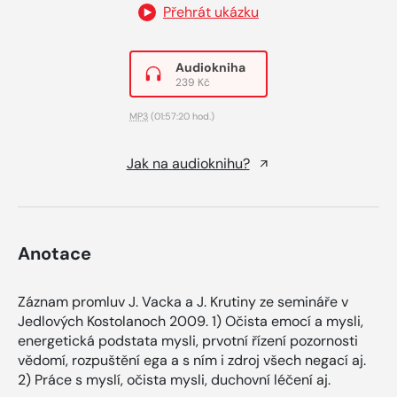
Přehrát ukázku
Audiokniha
239 Kč
MP3
(01:57:20 hod.)
Jak na audioknihu?
Anotace
Záznam promluv J. Vacka a J. Krutiny ze semináře v
Jedlových Kostolanoch 2009. 1) Očista emocí a mysli,
energetická podstata mysli, prvotní řízení pozornosti
vědomí, rozpuštění ega a s ním i zdroj všech negací aj.
2) Práce s myslí, očista mysli, duchovní léčení aj.