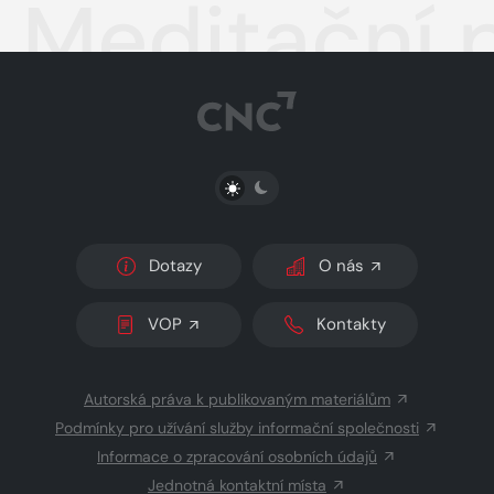
Meditační 
PŘEPNOUT SVĚTLÝ/TMAVÝ REŽIM
Dotazy
O nás
VOP
Kontakty
Autorská práva k publikovaným materiálům
Podmínky pro užívání služby informační společnosti
Informace o zpracování osobních údajů
Jednotná kontaktní místa