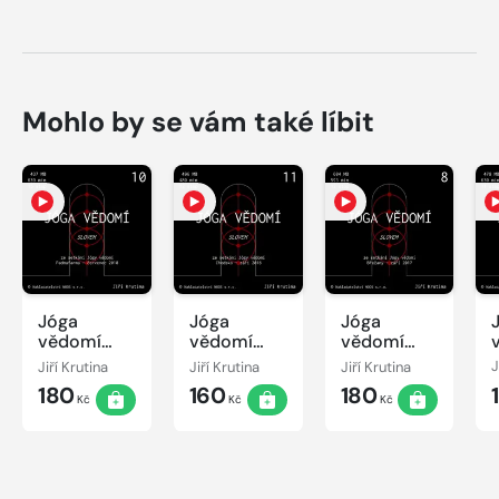
Mohlo by se vám také líbit
Jóga
Jóga
Jóga
vědomí
vědomí
vědomí
slovem 10
slovem 11
slovem 8
Jiří Krutina
Jiří Krutina
Jiří Krutina
J
180
160
180
Kč
Kč
Kč