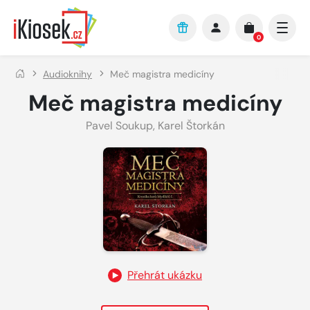
Přejít na hlavní obsah
0
Audioknihy
Meč magistra medicíny
Meč magistra medicíny
Pavel Soukup
,
Karel Štorkán
Přehrát ukázku