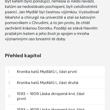
Být katem bylo ponižující, řemesla si nikdo nevážil,
katům se nedostávalo pochopení, byli celoživotními
psanci. Jan Mydlář byl čestnou výjimkou. Vystudoval
lékařství a chirurgii na univerzitě a stal se katovým
pomocníkem v Chrudimi, a to jen proto, že chtěl
zachránit krásnou Dorotku. Později se stává hlavním
pražským katem a jeho život je spojen s mnoha
významnými oso bnostmi té doby.
Přehled kapitol
1
Kronika katů Mydlářů I., část první
2
Kronika katů Mydlářů I., část druhá
1593 – 1609 Láska zkropená krví, část
3
první
1593 – 1609 Láska zkropená krví, část