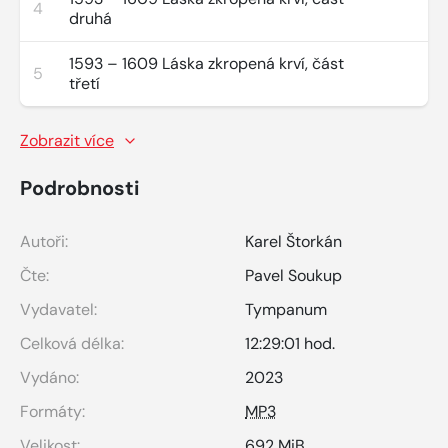
4
druhá
1593 – 1609 Láska zkropená krví, část
5
třetí
Zobrazit více
Podrobnosti
Autoři:
Karel Štorkán
Čte:
Pavel Soukup
Vydavatel:
Tympanum
Celková délka:
12:29:01 hod.
Vydáno:
2023
Formáty:
MP3
Velikost:
692 MiB