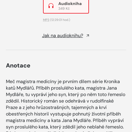
Audiokniha
349 Kč
MP3
(12:29:01 hod.)
Jak na audioknihu?
Anotace
Meč magistra medicíny je prvním dílem série Kronika
katů Mydlářů. Příběh proslulého kata, magistra Jana
Mydláře, tu vypráví jeho syn, který po něm toto řemeslo
zdědil. Historický román se odehrává v rudolfínské
Praze a z jeho hrůzostrašných, tajemných a krví
obestřených historií vystupuje pohnutý životní příběh
magistra medicíny a kata Jana Mydláře. Příběh vypráví
syn proslulého kata, který zdědil jeho neblahé řemeslo.