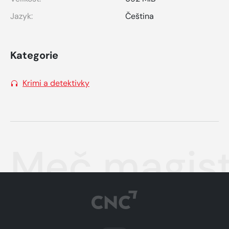
Jazyk:
Čeština
Kategorie
Krimi a detektivky
Meč magist