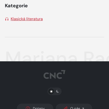
Kategorie
Klasická literatura
Mariana Ra
PŘEPNOUT SVĚTLÝ/TMAVÝ REŽIM
Dotazy
O nás