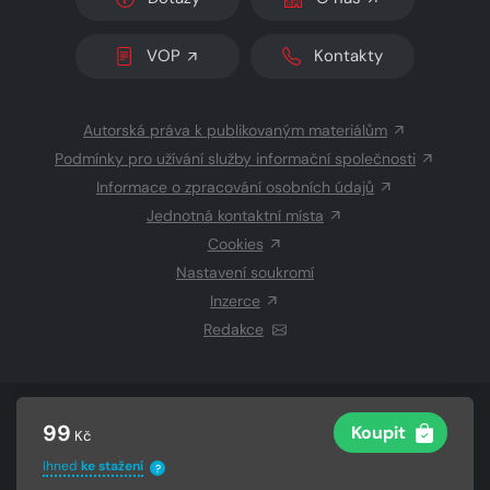
VOP
Kontakty
Autorská práva k publikovaným materiálům
Podmínky pro užívání služby informační společnosti
Informace o zpracování osobních údajů
Jednotná kontaktní místa
Cookies
Nastavení soukromí
Inzerce
Redakce
© 2026 Copyright
CZECH NEWS CENTER a.s.
a dodavatelé
99
Koupit
Kč
obsahu
Vysázeno
Grand IT s.r.o.
Ihned
ke stažení
?