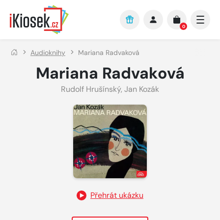
Přejít na hlavní obsah
0
Audioknihy
Mariana Radvaková
Mariana Radvaková
Rudolf Hrušínský
,
Jan Kozák
Přehrát ukázku