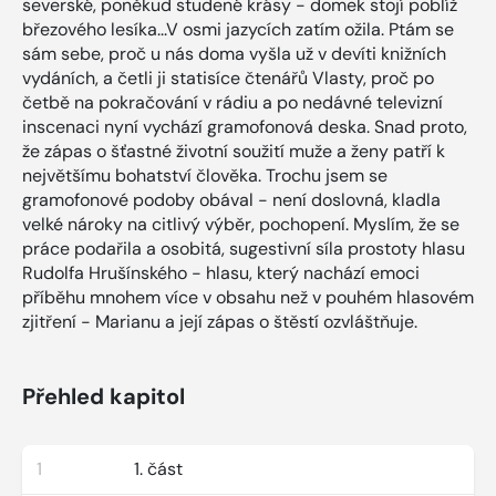
severské, poněkud studené krásy - domek stojí poblíž
březového lesíka...V osmi jazycích zatím ožila. Ptám se
sám sebe, proč u nás doma vyšla už v devíti knižních
vydáních, a četli ji statisíce čtenářů Vlasty, proč po
četbě na pokračování v rádiu a po nedávné televizní
inscenaci nyní vychází gramofonová deska. Snad proto,
že zápas o šťastné životní soužití muže a ženy patří k
největšímu bohatství člověka. Trochu jsem se
gramofonové podoby obával - není doslovná, kladla
velké nároky na citlivý výběr, pochopení. Myslím, že se
práce podařila a osobitá, sugestivní síla prostoty hlasu
Rudolfa Hrušínského - hlasu, který nachází emoci
příběhu mnohem více v obsahu než v pouhém hlasovém
zjitření - Marianu a její zápas o štěstí ozvláštňuje.
Přehled kapitol
1
1. část