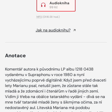
Audiokniha
99 Kč
MP3
(01:16:38 hod.)
Jak na audioknihu?
Anotace
Komentář autora k původnímu LP albu 1218 0438
vydanému v Supraphonu v roce 1980 a nyní
vycházejícímu poprvé digitálně: Když jsem před dvaceti
lety Marianu psal, netušil jsem, že zůstane stále tak
mladá a že zdomácní i čtenářům v řadě jiných zemí.
Vidím ji třeba na obálce tatarského vydání - dívá se na
mne tvář tatarské mladé ženy s šikmýma očima, za ní
nedostavěný aul. Litevská Mariana má podobu