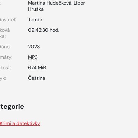
:
Martina Hudečková
,
Libor
Hruška
avatel:
Tembr
ková
09:42:30 hod.
ka:
dáno:
2023
máty:
MP3
ikost:
674 MiB
yk:
Čeština
tegorie
Krimi a detektivky