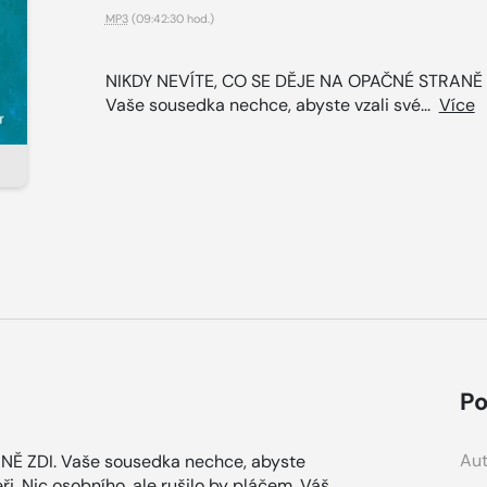
MP3
(09:42:30 hod.)
NIKDY NEVÍTE, CO SE DĚJE NA OPAČNÉ STRANĚ 
Vaše sousedka nechce, abyste vzali své...
Více
Po
Aut
Ě ZDI. Vaše sousedka nechce, abyste
ři. Nic osobního, ale rušilo by pláčem. Váš