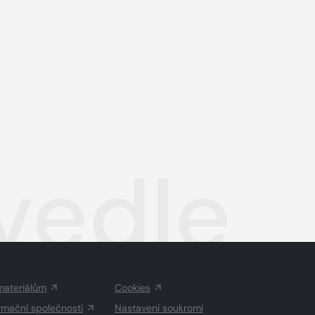
vedle
materiálům
Cookies
rmační společnosti
Nastavení soukromí