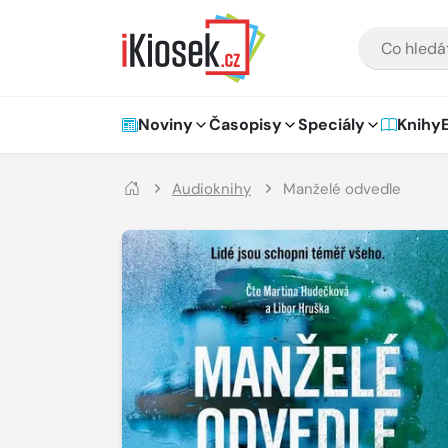
Přejít na hlavní obsah
VYHLEDÁVÁNÍ
Hlavní navigace
Noviny
Časopisy
Speciály
Knihy
Audioknihy
Manželé odvedle