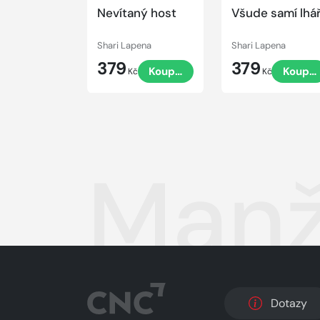
Nevítaný host
Všude samí lhář
Shari Lapena
Shari Lapena
379
379
Koupit
Koupit
Kč
Kč
Manž
Dotazy