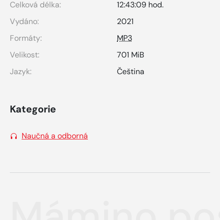
Celková délka:
12:43:09 hod.
Vydáno:
2021
Formáty:
MP3
Velikost:
701 MiB
Jazyk:
Čeština
Kategorie
Naučná a odborná
Mámino pos