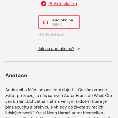
Přehrát ukázku
Audiokniha
349 Kč
MP3
(12:43:09 hod.)
Jak na audioknihu?
Anotace
Audiokniha Mámino poslední objetí – Co nám emoce
zvířat prozrazují o nás samých Autor Frans de Waal. Čte
Jan Eisler. „Úchvatná kniha s velkým srdcem, která je
plná soucitu a překypuje vhledy do života zvířecích i
lidských tvorů.“ Yuval Noah Harari, autor bestselleru