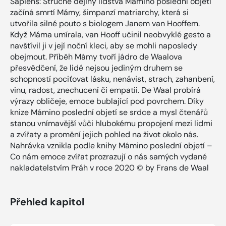
Sapiens: Stručné dějiny lidstva Mámino poslední objetí
začíná smrtí Mámy, šimpanzí matriarchy, která si
utvořila silné pouto s biologem Janem van Hooffem.
Když Máma umírala, van Hooff učinil neobvyklé gesto a
navštívil ji v její noční kleci, aby se mohli naposledy
obejmout. Příběh Mámy tvoří jádro de Waalova
přesvědčení, že lidé nejsou jediným druhem se
schopností pociťovat lásku, nenávist, strach, zahanbení,
vinu, radost, znechucení či empatii. De Waal probírá
výrazy obličeje, emoce bublající pod povrchem. Díky
knize Mámino poslední objetí se srdce a mysl čtenářů
stanou vnímavější vůči hlubokému propojení mezi lidmi
a zvířaty a promění jejich pohled na život okolo nás.
Nahrávka vznikla podle knihy Mámino poslední objetí –
Co nám emoce zvířat prozrazují o nás samých vydané
nakladatelstvím Práh v roce 2020 © by Frans de Waal
Přehled kapitol