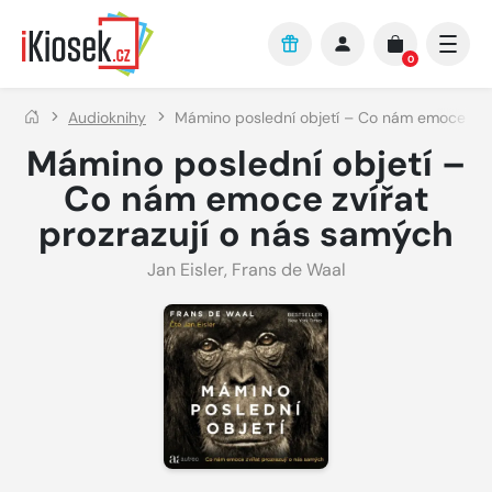
Přejít na hlavní obsah
0
Audioknihy
Mámino poslední objetí – Co nám emoce zvíř
Mámino poslední objetí –
Co nám emoce zvířat
prozrazují o nás samých
Jan Eisler
,
Frans de Waal