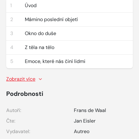
1
Úvod
2
Mámino poslední objetí
3
Okno do duše
4
Z těla na tělo
5
Emoce, které nás činí lidmi
Zobrazit více
Podrobnosti
Autoři:
Frans de Waal
Čte:
Jan Eisler
Vydavatel:
Autreo