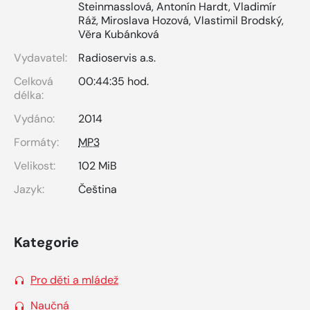
Steinmasslová
,
Antonín Hardt
,
Vladimír
Ráž
,
Miroslava Hozová
,
Vlastimil Brodský
,
Věra Kubánková
Vydavatel:
Radioservis a.s.
Celková
00:44:35 hod.
délka:
Vydáno:
2014
Formáty:
MP3
Velikost:
102 MiB
Jazyk:
Čeština
Kategorie
Pro děti a mládež
Naučná