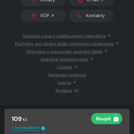
VOP
Kontakty
Autorská práva k publikovaným materiálům
Podmínky pro užívání služby informační společnosti
Informace o zpracování osobních údajů
Jednotná kontaktní místa
Cookies
Nastavení soukromí
Inzerce
Redakce
© 2026 Copyright
CZECH NEWS CENTER a.s.
a dodavatelé
109
Koupit
Kč
obsahu
Vysázeno
Grand IT s.r.o.
Ihned
ke stažení
?