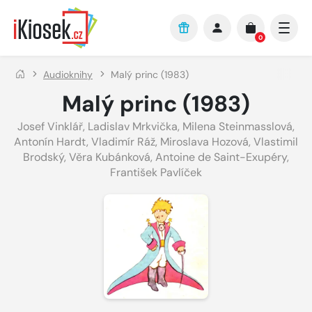
Přejít na hlavní obsah
0
Audioknihy
Malý princ (1983)
Malý princ (1983)
Josef Vinklář
,
Ladislav Mrkvička
,
Milena Steinmasslová
,
Antonín Hardt
,
Vladimír Ráž
,
Miroslava Hozová
,
Vlastimil
Brodský
,
Věra Kubánková
,
Antoine de Saint-Exupéry
,
František Pavlíček