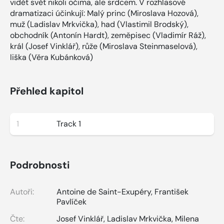
vidět svět nikoli očima, ale srdcem. V rozhlasové
dramatizaci účinkují: Malý princ (Miroslava Hozová),
muž (Ladislav Mrkvička), had (Vlastimil Brodský),
obchodník (Antonín Hardt), zeměpisec (Vladimír Ráž),
král (Josef Vinklář), růže (Miroslava Steinmaselová),
liška (Věra Kubánková)
Přehled kapitol
1
Track 1
Podrobnosti
Autoři:
Antoine de Saint-Exupéry
,
František
Pavlíček
Čte:
Josef Vinklář
,
Ladislav Mrkvička
,
Milena