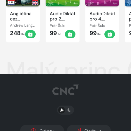
Angličtina
AudioDiktáty
AudioDiktáty
cez
pro 2.
pro 4.
rozprávky
ročník
ročník
Andrew Lang, Róbert Hodoši
Petr Šulc
Petr Šulc
P
(7+)
248
99
99
Kč
Kč
Kč
Malý princ 
PŘEPNOUT SVĚTLÝ/TMAVÝ REŽIM
Dotazy
O nás