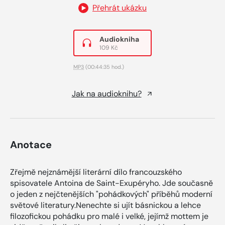
Přehrát ukázku
Audiokniha
109 Kč
MP3
(00:44:35 hod.)
Jak na audioknihu?
Anotace
Zřejmě nejznámější literární dílo francouzského
spisovatele Antoina de Saint-Exupéryho. Jde současně
o jeden z nejčtenějších "pohádkových" příběhů moderní
světové literatury.Nenechte si ujít básnickou a lehce
filozofickou pohádku pro malé i velké, jejímž mottem je