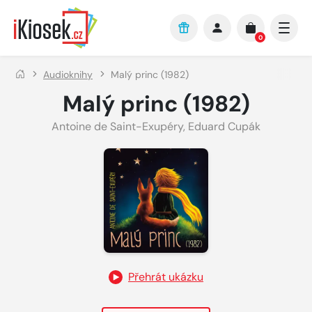
Přejít na hlavní obsah
0
Audioknihy
Malý princ (1982)
Malý princ (1982)
Antoine de Saint-Exupéry
,
Eduard Cupák
Přehrát ukázku