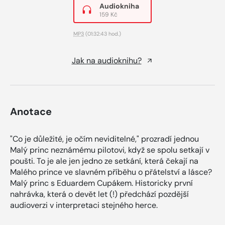
Audiokniha
159 Kč
MP3
(01:32:43 hod.)
Jak na audioknihu?
Anotace
"Co je důležité, je očím neviditelné," prozradí jednou
Malý princ neznámému pilotovi, když se spolu setkají v
poušti. To je ale jen jedno ze setkání, která čekají na
Malého prince ve slavném příběhu o přátelství a lásce?
Malý princ s Eduardem Cupákem. Historicky první
nahrávka, která o devět let (!) předchází pozdější
audioverzi v interpretaci stejného herce.