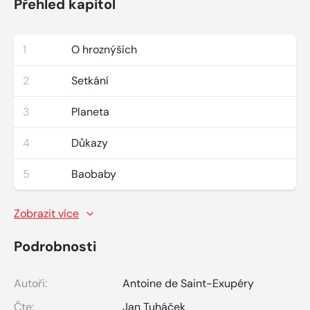
Přehled kapitol
1
O hroznýších
2
Setkání
3
Planeta
4
Důkazy
5
Baobaby
Zobrazit více
Podrobnosti
Autoři:
Antoine de Saint-Exupéry
Čte:
Jan Tuháček