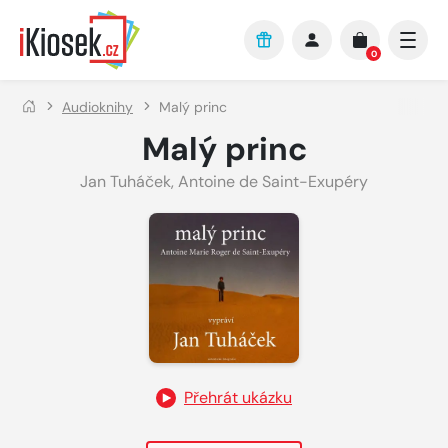
Přejít na hlavní obsah
0
Audioknihy
Malý princ
Malý princ
Jan Tuháček
,
Antoine de Saint-Exupéry
Přehrát ukázku