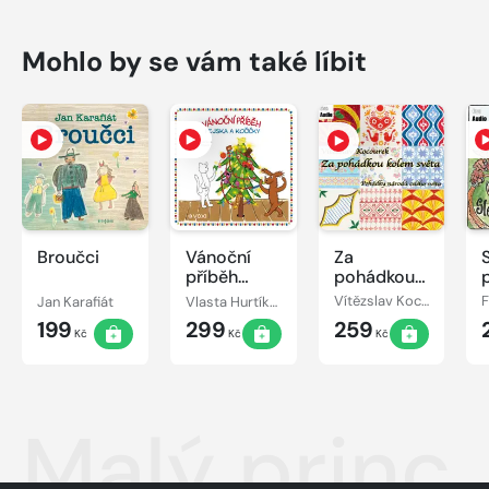
Mohlo by se vám také líbit
Broučci
Vánoční
Za
příběh
pohádkou
pejska a
kolem
Jan Karafiát
Vlasta Hurtíková
Vítězslav Kocourek
kočičky
světa
199
299
259
Kč
Kč
Kč
Malý princ