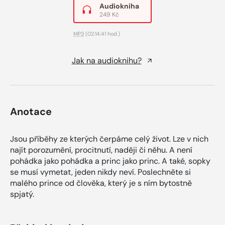
Audiokniha
249 Kč
MP3
(02:14:41 hod.)
Jak na audioknihu?
Anotace
Jsou příběhy ze kterých čerpáme celý život. Lze v nich
najít porozumění, procitnutí, naději či něhu. A není
pohádka jako pohádka a princ jako princ. A také, sopky
se musí vymetat, jeden nikdy neví. Poslechněte si
malého prince od člověka, který je s ním bytostně
spjatý.