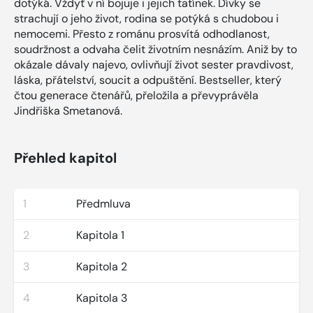
dotýká. Vždyť v ní bojuje i jejich tatínek. Dívky se
strachují o jeho život, rodina se potýká s chudobou i
nemocemi. Přesto z románu prosvítá odhodlanost,
soudržnost a odvaha čelit životním nesnázím. Aniž by to
okázale dávaly najevo, ovlivňují život sester pravdivost,
láska, přátelství, soucit a odpuštění. Bestseller, který
čtou generace čtenářů, přeložila a převyprávěla
Jindřiška Smetanová.
Přehled kapitol
1
Předmluva
2
Kapitola 1
3
Kapitola 2
4
Kapitola 3