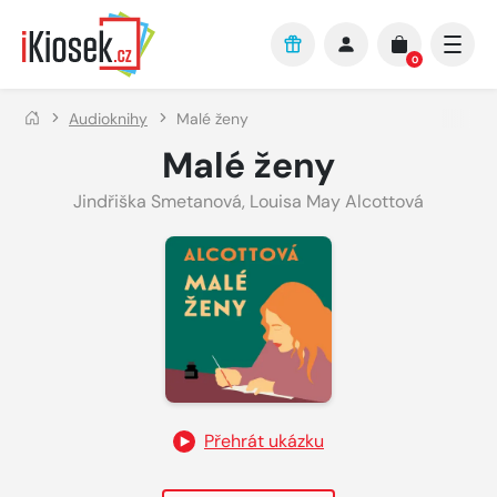
Přejít na hlavní obsah
0
Audioknihy
Malé ženy
Malé ženy
Jindřiška Smetanová
,
Louisa May Alcottová
Přehrát ukázku