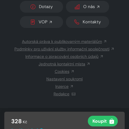
Dotazy
O nás
VOP
Kontakty
Autorská práva k publikovaným materiálům
Podmínky pro užívání služby informační společnosti
Informace o zpracování osobních údajů
Jednotná kontaktní místa
Cookies
Nastavení soukromí
Inzerce
Redakce
© 2026 Copyright
CZECH NEWS CENTER a.s.
a dodavatelé
328
Koupit
Kč
obsahu
Vysázeno
Grand IT s.r.o.