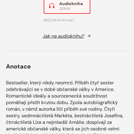
Audiokniha
328 Kč
MP3
(08:54:40 hod.)
Jak na audioknihu?
Anotace
Bestseller, který nikdy neomrzí. Příběh čtyř sester
odehrávající se v době občanské války v Americe.
Romantické ideály a sourozenecká soudržnost
pomáhají přežít krutou dobu. Zpola autobiografický
román, v němž autorka líčí příběh své rodiny. Čtyři
sestry, sedmnáctiletá Markéta, šestnáctiletá Josefína,
čtrnáctiletá Líza a nejmladší Amálie, dospívají za
americké občanské války, která se jich osobně velmi