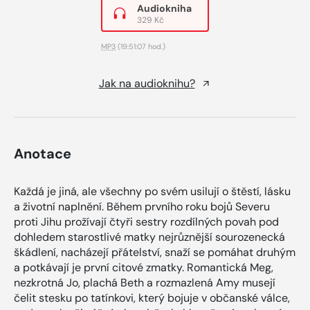
Audiokniha
329 Kč
MP3
(19:51:07 hod.)
Jak na audioknihu?
Anotace
Každá je jiná, ale všechny po svém usilují o štěstí, lásku
a životní naplnění. Během prvního roku bojů Severu
proti Jihu prožívají čtyři sestry rozdílných povah pod
dohledem starostlivé matky nejrůznější sourozenecká
škádlení, nacházejí přátelství, snaží se pomáhat druhým
a potkávají je první citové zmatky. Romantická Meg,
nezkrotná Jo, plachá Beth a rozmazlená Amy musejí
čelit stesku po tatínkovi, který bojuje v občanské válce,