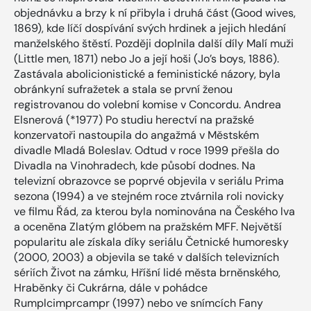
objednávku a brzy k ní přibyla i druhá část (Good wives,
1869), kde líčí dospívání svých hrdinek a jejich hledání
manželského štěstí. Později doplnila další díly Malí muži
(Little men, 1871) nebo Jo a její hoši (Jo’s boys, 1886).
Zastávala abolicionistické a feministické názory, byla
obránkyní sufražetek a stala se první ženou
registrovanou do volební komise v Concordu. Andrea
Elsnerová (*1977) Po studiu herectví na pražské
konzervatoři nastoupila do angažmá v Městském
divadle Mladá Boleslav. Odtud v roce 1999 přešla do
Divadla na Vinohradech, kde působí dodnes. Na
televizní obrazovce se poprvé objevila v seriálu Prima
sezona (1994) a ve stejném roce ztvárnila roli novicky
ve filmu Řád, za kterou byla nominována na Českého lva
a oceněna Zlatým glóbem na pražském MFF. Největší
popularitu ale získala díky seriálu Četnické humoresky
(2000, 2003) a objevila se také v dalších televizních
sériích Život na zámku, Hříšní lidé města brněnského,
Hraběnky či Cukrárna, dále v pohádce
Rumplcimprcampr (1997) nebo ve snímcích Fany