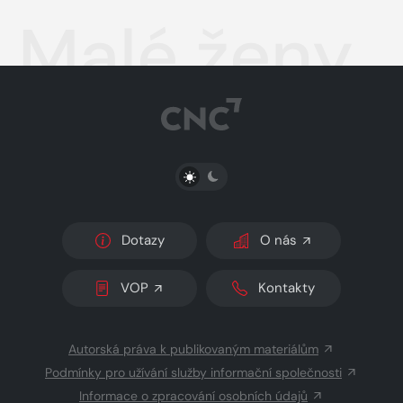
Malé ženy
PŘEPNOUT SVĚTLÝ/TMAVÝ REŽIM
Dotazy
O nás
VOP
Kontakty
Autorská práva k publikovaným materiálům
Podmínky pro užívání služby informační společnosti
Informace o zpracování osobních údajů