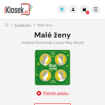
Přejít na hlavní obsah
0
Audioknihy
Malé ženy
Malé ženy
Andrea Elsnerová
,
Louisa May Alcott
Přehrát ukázku