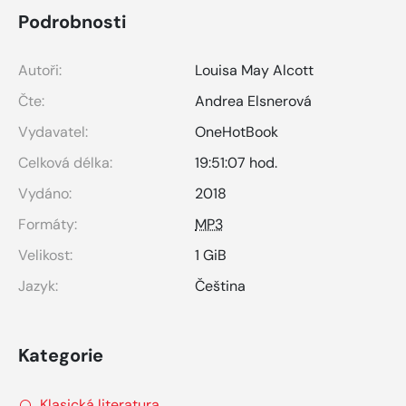
Podrobnosti
Autoři:
Louisa May Alcott
Čte:
Andrea Elsnerová
Vydavatel:
OneHotBook
Celková délka:
19:51:07 hod.
Vydáno:
2018
Formáty:
MP3
Velikost:
1 GiB
Jazyk:
Čeština
Kategorie
Klasická literatura