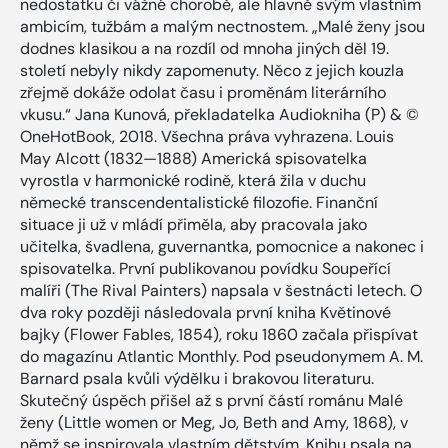
nedostatku či vážné chorobě, ale hlavně svým vlastním
ambicím, tužbám a malým nectnostem. „Malé ženy jsou
dodnes klasikou a na rozdíl od mnoha jiných děl 19.
století nebyly nikdy zapomenuty. Něco z jejich kouzla
zřejmě dokáže odolat času i proměnám literárního
vkusu.“ Jana Kunová, překladatelka Audiokniha (P) & ©
OneHotBook, 2018. Všechna práva vyhrazena. Louis
May Alcott (1832—1888) Americká spisovatelka
vyrostla v harmonické rodině, která žila v duchu
německé transcendentalistické filozofie. Finanční
situace ji už v mládí přiměla, aby pracovala jako
učitelka, švadlena, guvernantka, pomocnice a nakonec i
spisovatelka. První publikovanou povídku Soupeřící
malíři (The Rival Painters) napsala v šestnácti letech. O
dva roky později následovala první kniha Květinové
bajky (Flower Fables, 1854), roku 1860 začala přispívat
do magazínu Atlantic Monthly. Pod pseudonymem A. M.
Barnard psala kvůli výdělku i brakovou literaturu.
Skutečný úspěch přišel až s první částí románu Malé
ženy (Little women or Meg, Jo, Beth and Amy, 1868), v
němž se inspirovala vlastním dětstvím. Knihu psala na