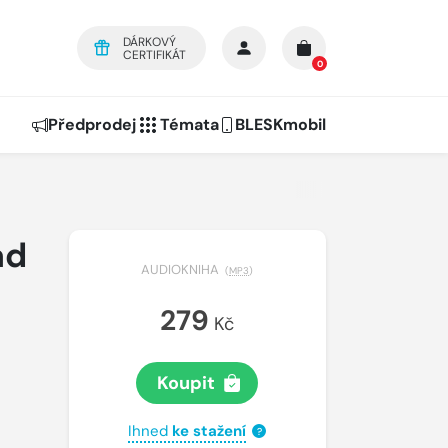
DÁRKOVÝ
CERTIFIKÁT
0
Předprodej
Témata
BLESKmobil
ad
AUDIOKNIHA
(
MP3
)
279
Kč
Koupit
Ihned
ke stažení
?