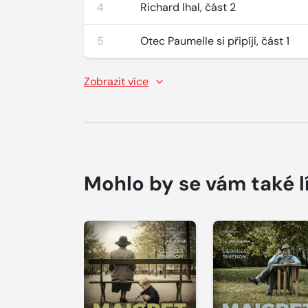
4
Richard lhal, část 2
5
Otec Paumelle si připíjí, část 1
Zobrazit více
Mohlo by se vám také l
Přehrát
Přehrát
ukázku
ukázku