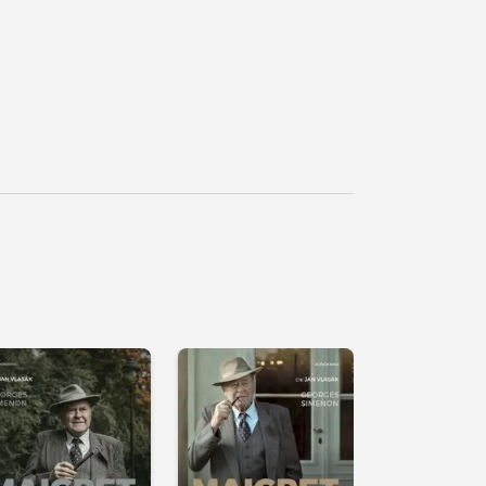
řehrát
kázku
Přehrát
Přehrát
ukázku
ukázku