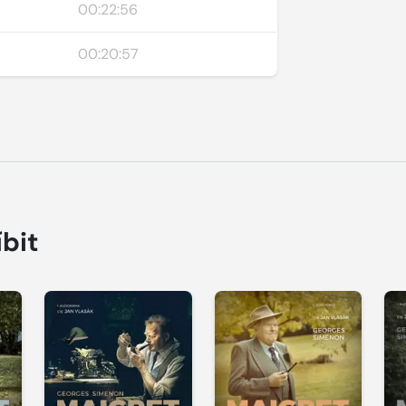
00:22:56
00:20:57
íbit
Přehrát
Přehrát
P
ukázku
ukázku
u