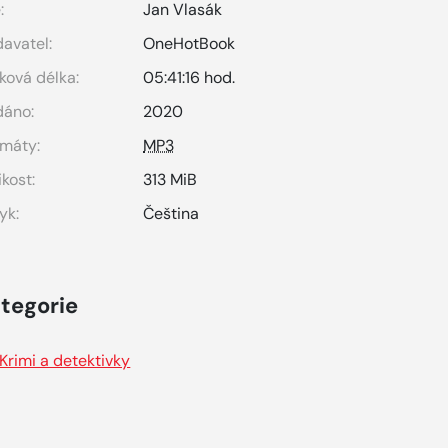
:
Jan Vlasák
avatel:
OneHotBook
ková délka:
05:41:16 hod.
dáno:
2020
máty:
MP3
ikost:
313 MiB
yk:
Čeština
tegorie
Krimi a detektivky