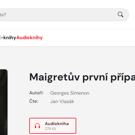
E-knihy
Audioknihy
Maigretův první příp
Autoři:
Georges Simenon
Čte:
Jan Vlasák
Audiokniha
279 Kč