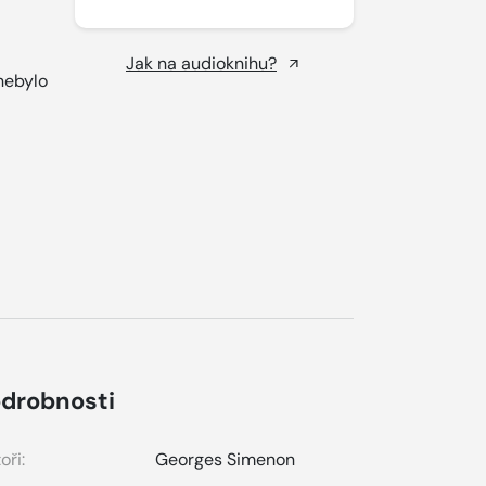
Jak na audioknihu?
 nebylo
drobnosti
oři:
Georges Simenon