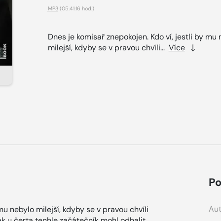
MP3
(05:41:16 hod.)
Dnes je komisař znepokojen. Kdo ví, jestli by mu
milejší, kdyby se v pravou chvíli...
Více
Po
Aut
mu nebylo milejší, kdyby se v pravou chvíli
ak u čerta tenhle začátečník mohl odhalit