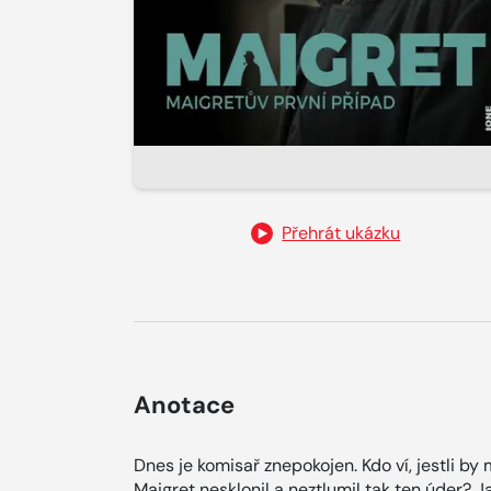
Přehrát ukázku
Anotace
Dnes je komisař znepokojen. Kdo ví, jestli by 
Maigret nesklonil a neztlumil tak ten úder? J