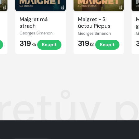
Maigret má
Maigret - S
M
strach
úctou Picpus
g
p
Georges Simenon
Georges Simenon
G
319
319
Koupit
Koupit
Kč
Kč
retův p