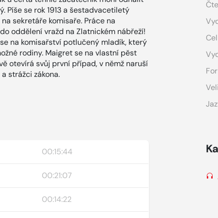
Čte
ý. Píše se rok 1913 a šestadvacetiletý
l na sekretáře komisaře. Práce na
Vyd
, do oddělení vražd na Zlatnickém nábřeží!
Cel
se na komisařství potlučený mladík, který
ožné rodiny. Maigret se na vlastní pěst
Vy
vě otevírá svůj první případ, v němž naruší
For
a strážci zákona.
Vel
Jaz
Ka
00:15:44
00:21:07
00:14:22