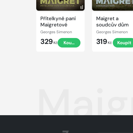
Přítelkyně paní
Maigret a
Maigretové
soudcův dům
Georges Simenon
Georges Simenon
329
319
Koupit
Koupit
Kč
Kč
Maig