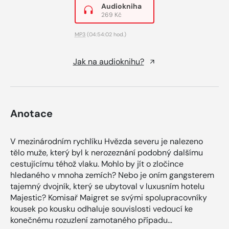
Audiokniha
269 Kč
MP3
(04:54:02 hod.)
Jak na audioknihu?
Anotace
V mezinárodním rychlíku Hvězda severu je nalezeno
tělo muže, který byl k nerozeznání podobný dalšímu
cestujícímu téhož vlaku. Mohlo by jít o zločince
hledaného v mnoha zemích? Nebo je oním gangsterem
tajemný dvojník, který se ubytoval v luxusním hotelu
Majestic? Komisař Maigret se svými spolupracovníky
kousek po kousku odhaluje souvislosti vedoucí ke
konečnému rozuzlení zamotaného případu…