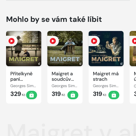
Mohlo by se vám také líbit
Přítelkyně
Maigret a
Maigret má
paní
soudcův
strach
Maigretové
dům
Georges Simenon
Georges Simenon
Georges Simenon
329
319
319
Kč
Kč
Kč
Maigret v a