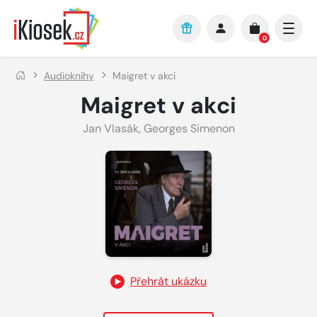
Přejít na hlavní obsah
0
Audioknihy
Maigret v akci
Maigret v akci
Jan Vlasák
,
Georges Simenon
Přehrát ukázku