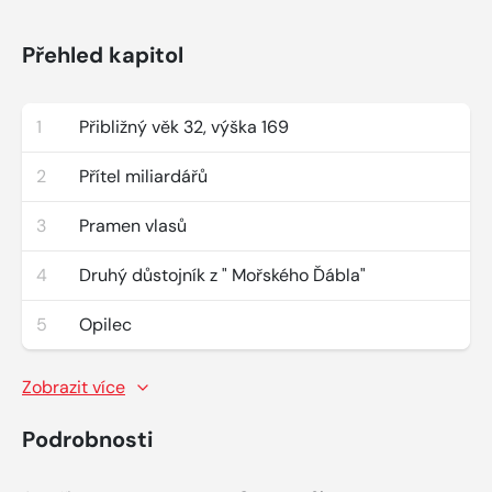
Přehled kapitol
1
Přibližný věk 32, výška 169
2
Přítel miliardářů
3
Pramen vlasů
4
Druhý důstojník z " Mořského Ďábla"
5
Opilec
Zobrazit více
Podrobnosti